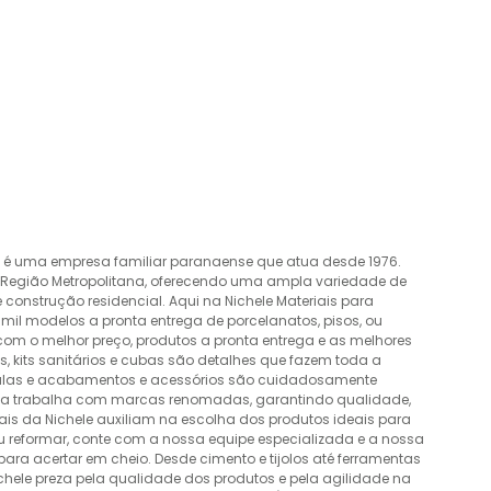
o é uma empresa familiar paranaense que atua desde 1976.
a Região Metropolitana, oferecendo uma ampla variedade de
construção residencial. Aqui na Nichele Materiais para
mil modelos a pronta entrega de porcelanatos, pisos, ou
 com o melhor preço, produtos a pronta entrega e as melhores
 kits sanitários e cubas são detalhes que fazem toda a
álvulas e acabamentos e acessórios são cuidadosamente
esa trabalha com marcas renomadas, garantindo qualidade,
nais da Nichele auxiliam na escolha dos produtos ideais para
ou reformar, conte com a nossa equipe especializada e a nossa
ra acertar em cheio. Desde cimento e tijolos até ferramentas
Nichele preza pela qualidade dos produtos e pela agilidade na