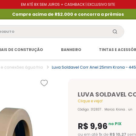
EM ATÉ 8X SEM JUROS + CASHBACK | EXCLUSIVO SITE
Compre acima de R$2.000 e concorra a prêmios
produto
IAIS DE CONSTRUÇÃO
BANHEIRO
TINTAS E ACESSÓ
 e conexões água fria
Luva Soldavel Corr Anel 25mm Krona - 445
LUVA SOLDAVEL CO
Clique e veja!
Código
:
312837
Marca:
Krona
un
R$
9
,
96
no PIX
ou em até
1
x de
R$
10
,
27
sem 