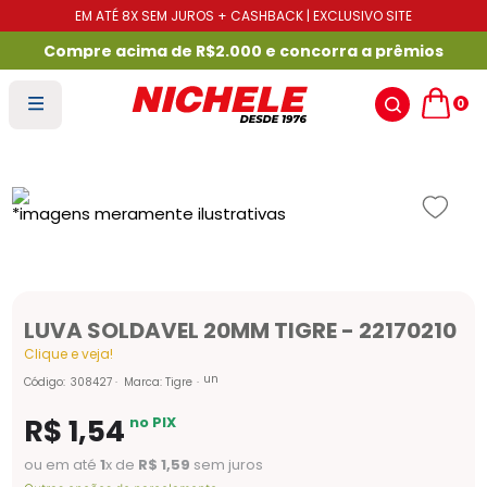
EM ATÉ 8X SEM JUROS + CASHBACK | EXCLUSIVO SITE
Compre acima de R$2.000 e concorra a prêmios
0
LUVA SOLDAVEL 20MM TIGRE - 22170210
Clique e veja!
un
Código
:
308427
Marca:
Tigre
R$
1
,
54
no PIX
ou em até
1
x de
R$
1
,
59
sem juros