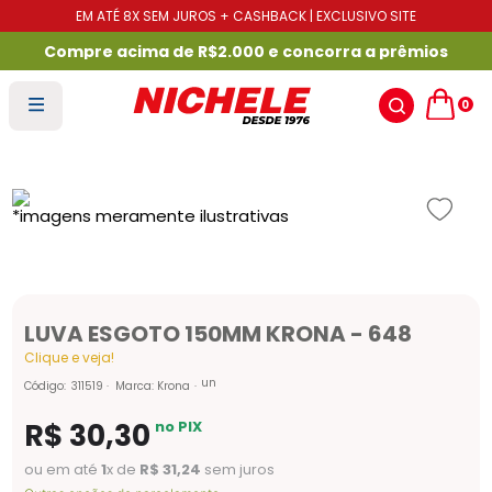
EM ATÉ 8X SEM JUROS + CASHBACK | EXCLUSIVO SITE
Compre acima de R$2.000 e concorra a prêmios
0
LUVA ESGOTO 150MM KRONA - 648
Clique e veja!
un
Código
:
311519
Marca:
Krona
R$
30
,
30
no PIX
ou em até
1
x de
R$
31
,
24
sem juros