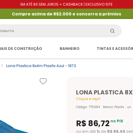
EM ATÉ 8X SEM JUROS + CASHBACK | EXCLUSIVO SITE
Compre acima de R$2.000 e concorra a prêmios
produto
IAIS DE CONSTRUÇÃO
BANHEIRO
TINTAS E ACESSÓ
Lona Plastica 8x4m Plasfix Azul - 1973
LONA PLASTICA 8X4
Clique e veja!
Código
:
775984
Marca:
Plasfix
un
R$
86
,
72
no PIX
ou em até
1
x de
R$
89
,
40
sem