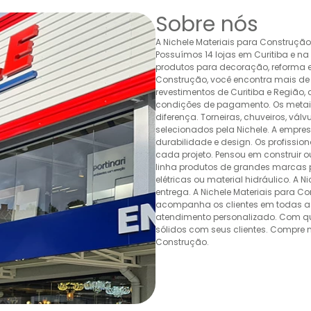
Sobre nós
A Nichele Materiais para Construçã
Possuímos 14 lojas em Curitiba e n
produtos para decoração, reforma e 
Construção, você encontra mais de 
revestimentos de Curitiba e Região,
condições de pagamento. Os metais,
diferença. Torneiras, chuveiros, v
selecionados pela Nichele. A empr
durabilidade e design. Os profissio
cada projeto. Pensou em construir 
linha produtos de grandes marcas pa
elétricas ou material hidráulico. A 
entrega. A Nichele Materiais para C
acompanha os clientes em todas as
atendimento personalizado. Com quas
sólidos com seus clientes. Compre n
Construção.