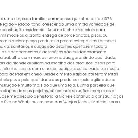
o é uma empresa familiar paranaense que atua desde 1976.
a Região Metropolitana, oferecendo uma ampla variedade de
construção residencial. Aqui na Nichele Materiais para
mil modelos a pronta entrega de porcelanatos, pisos, ou
 com o melhor preço, produtos a pronta entrega e as melhores
 kits sanitários e cubas são detalhes que fazem toda a
álvulas e acabamentos e acessórios são cuidadosamente
esa trabalha com marcas renomadas, garantindo qualidade,
nais da Nichele auxiliam na escolha dos produtos ideais para
ou reformar, conte com a nossa equipe especializada e a nossa
ra acertar em cheio. Desde cimento e tijolos até ferramentas
Nichele preza pela qualidade dos produtos e pela agilidade na
onstrução é muito mais do que uma loja. É uma parceira que
 etapas de seus projetos, oferecendo soluções completas e
e meio século de história, a Nichele continua a construir laços
o Site, no Whats ou em uma das 14 lojas Nichele Materiais para