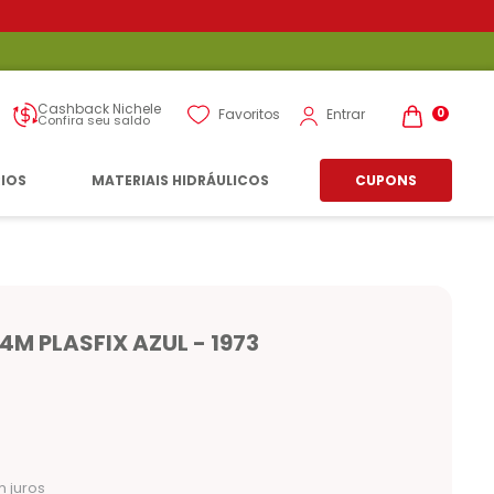
Cashback Nichele
Entrar
Favoritos
0
Confira seu saldo
RIOS
MATERIAIS HIDRÁULICOS
CUPONS
M PLASFIX AZUL - 1973
 juros