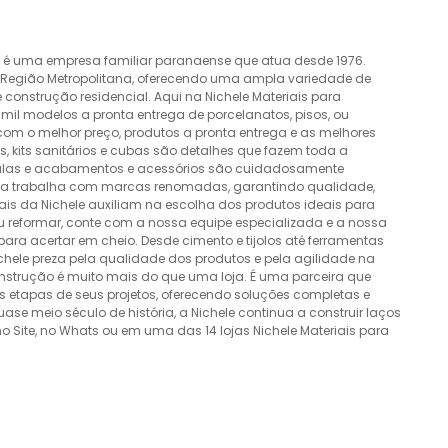
o é uma empresa familiar paranaense que atua desde 1976.
a Região Metropolitana, oferecendo uma ampla variedade de
construção residencial. Aqui na Nichele Materiais para
mil modelos a pronta entrega de porcelanatos, pisos, ou
 com o melhor preço, produtos a pronta entrega e as melhores
 kits sanitários e cubas são detalhes que fazem toda a
álvulas e acabamentos e acessórios são cuidadosamente
esa trabalha com marcas renomadas, garantindo qualidade,
nais da Nichele auxiliam na escolha dos produtos ideais para
ou reformar, conte com a nossa equipe especializada e a nossa
ra acertar em cheio. Desde cimento e tijolos até ferramentas
Nichele preza pela qualidade dos produtos e pela agilidade na
onstrução é muito mais do que uma loja. É uma parceira que
 etapas de seus projetos, oferecendo soluções completas e
e meio século de história, a Nichele continua a construir laços
o Site, no Whats ou em uma das 14 lojas Nichele Materiais para