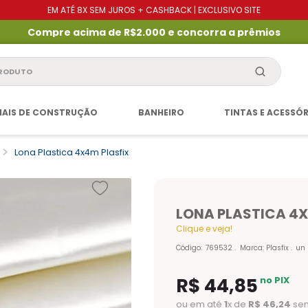
EM ATÉ 8X SEM JUROS + CASHBACK | EXCLUSIVO SITE
Compre acima de R$2.000 e concorra a prêmios
produto
IAIS DE CONSTRUÇÃO
BANHEIRO
TINTAS E ACESSÓ
Lona Plastica 4x4m Plasfix
LONA PLASTICA 4X
Clique e veja!
Código
:
769532
Marca:
Plasfix
un
R$
44
,
85
no PIX
ou em até
1
x de
R$
46
,
24
sem