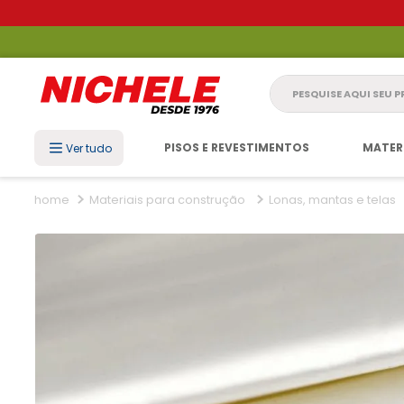
Pesquise aqui seu 
PISOS E REVESTIMENTOS
MATER
Ver tudo
Materiais para construção
Lonas, mantas e telas