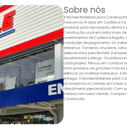
Sobre nós
A Nichele Materiais para Construçã
Possuímos 14 lojas em Curitiba e n
produtos para decoração, reforma e 
Construção, você encontra mais de 
revestimentos de Curitiba e Região,
condições de pagamento. Os metais,
diferença. Torneiras, chuveiros, v
selecionados pela Nichele. A empr
durabilidade e design. Os profissio
cada projeto. Pensou em construir 
linha produtos de grandes marcas pa
elétricas ou material hidráulico. A 
entrega. A Nichele Materiais para C
acompanha os clientes em todas as
atendimento personalizado. Com quas
sólidos com seus clientes. Compre n
Construção.