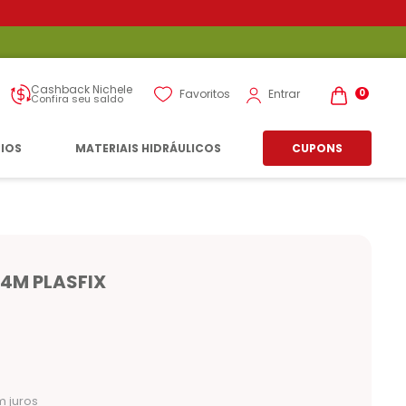
Cashback Nichele
Entrar
Favoritos
0
Confira seu saldo
RIOS
MATERIAIS HIDRÁULICOS
CUPONS
4M PLASFIX
 juros