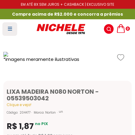
EM ATÉ 8X SEM JUROS + CASHBACK | EXCLUSIVO SITE
Compre acima de R$2.000 e concorra a prêmios
0
LIXA MADEIRA N080 NORTON -
05539503042
Clique e veja!
un
Código
:
204477
Marca:
Norton
R$
1
,
87
no PIX