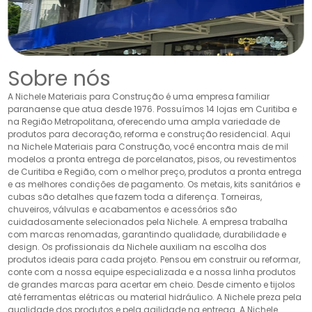
Sobre nós
A Nichele Materiais para Construção é uma empresa familiar
paranaense que atua desde 1976. Possuímos 14 lojas em Curitiba e
na Região Metropolitana, oferecendo uma ampla variedade de
produtos para decoração, reforma e construção residencial. Aqui
na Nichele Materiais para Construção, você encontra mais de mil
modelos a pronta entrega de porcelanatos, pisos, ou revestimentos
de Curitiba e Região, com o melhor preço, produtos a pronta entrega
e as melhores condições de pagamento. Os metais, kits sanitários e
cubas são detalhes que fazem toda a diferença. Torneiras,
chuveiros, válvulas e acabamentos e acessórios são
cuidadosamente selecionados pela Nichele. A empresa trabalha
com marcas renomadas, garantindo qualidade, durabilidade e
design. Os profissionais da Nichele auxiliam na escolha dos
produtos ideais para cada projeto. Pensou em construir ou reformar,
conte com a nossa equipe especializada e a nossa linha produtos
de grandes marcas para acertar em cheio. Desde cimento e tijolos
até ferramentas elétricas ou material hidráulico. A Nichele preza pela
qualidade dos produtos e pela agilidade na entrega. A Nichele