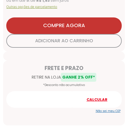
ou em até
1
x de
R$
1
,
93
sem juros
Outras opções de parcelamento
COMPRE AGORA
ADICIONAR AO CARRINHO
Não sei meu CEP