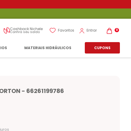
Cashback Nichele
Entrar
Favoritos
0
Confira seu saldo
RIOS
MATERIAIS HIDRÁULICOS
CUPONS
NORTON - 66261199786
juros