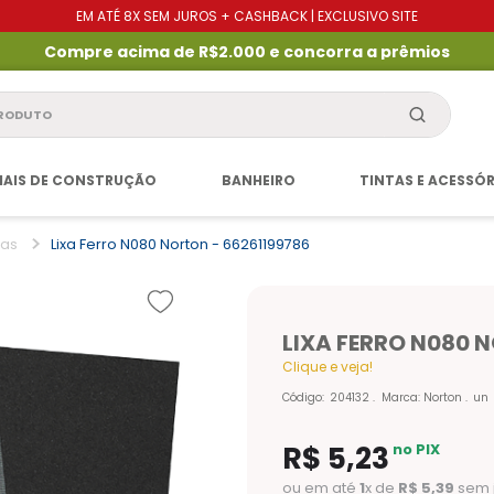
EM ATÉ 8X SEM JUROS + CASHBACK | EXCLUSIVO SITE
Compre acima de R$2.000 e concorra a prêmios
produto
IAIS DE CONSTRUÇÃO
BANHEIRO
TINTAS E ACESSÓ
xas
Lixa Ferro N080 Norton - 66261199786
LIXA FERRO N080 
Clique e veja!
Código
:
204132
Marca:
Norton
un
R$
5
,
23
no PIX
ou em até
1
x de
R$
5
,
39
sem 