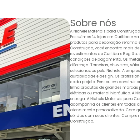
Sobre nós
A Nichele Materiais para Construçã
Possuímos 14 lojas em Curitiba e n
produtos para decoração, reforma e 
Construção, você encontra mais de 
revestimentos de Curitiba e Região,
condições de pagamento. Os metais,
diferença. Torneiras, chuveiros, v
selecionados pela Nichele. A empr
durabilidade e design. Os profissio
cada projeto. Pensou em construir 
linha produtos de grandes marcas pa
elétricas ou material hidráulico. A 
entrega. A Nichele Materiais para C
acompanha os clientes em todas as
atendimento personalizado. Com quas
sólidos com seus clientes. Compre n
Construção.