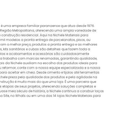
o é uma empresa familiar paranaense que atua desde 1976.
a Região Metropolitana, oferecendo uma ampla variedade de
construção residencial. Aqui na Nichele Materiais para
mil modelos a pronta entrega de porcelanatos, pisos, ou
 com o melhor preço, produtos a pronta entrega e as melhores
 kits sanitários e cubas são detalhes que fazem toda a
álvulas e acabamentos e acessórios são cuidadosamente
esa trabalha com marcas renomadas, garantindo qualidade,
nais da Nichele auxiliam na escolha dos produtos ideais para
ou reformar, conte com a nossa equipe especializada e a nossa
ra acertar em cheio. Desde cimento e tijolos até ferramentas
Nichele preza pela qualidade dos produtos e pela agilidade na
onstrução é muito mais do que uma loja. É uma parceira que
 etapas de seus projetos, oferecendo soluções completas e
e meio século de história, a Nichele continua a construir laços
o Site, no Whats ou em uma das 14 lojas Nichele Materiais para