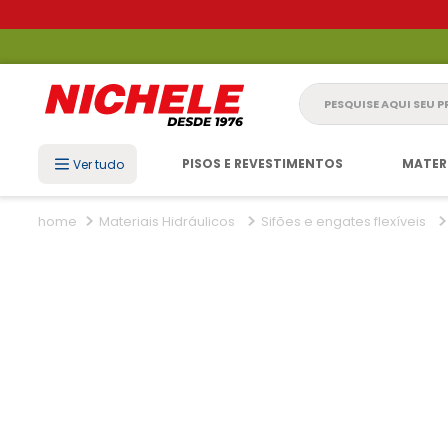
Pesquise aqui seu 
PISOS E REVESTIMENTOS
MATER
Ver tudo
Materiais Hidráulicos
Sifões e engates flexíveis