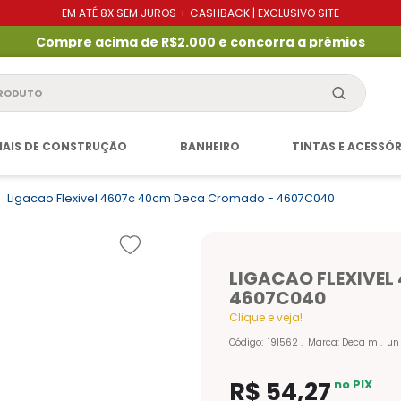
EM ATÉ 8X SEM JUROS + CASHBACK | EXCLUSIVO SITE
Compre acima de R$2.000 e concorra a prêmios
produto
IAIS DE CONSTRUÇÃO
BANHEIRO
TINTAS E ACESSÓ
Ligacao Flexivel 4607c 40cm Deca Cromado - 4607C040
LIGACAO FLEXIVE
4607C040
Clique e veja!
Código
:
191562
Marca:
Deca m
un
R$
54
,
27
no PIX