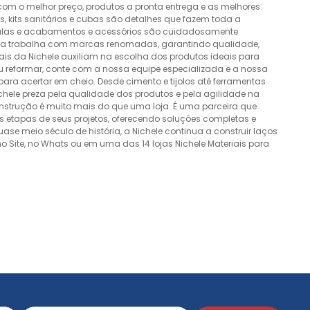
 com o melhor preço, produtos a pronta entrega e as melhores
 kits sanitários e cubas são detalhes que fazem toda a
álvulas e acabamentos e acessórios são cuidadosamente
esa trabalha com marcas renomadas, garantindo qualidade,
nais da Nichele auxiliam na escolha dos produtos ideais para
ou reformar, conte com a nossa equipe especializada e a nossa
ra acertar em cheio. Desde cimento e tijolos até ferramentas
Nichele preza pela qualidade dos produtos e pela agilidade na
onstrução é muito mais do que uma loja. É uma parceira que
 etapas de seus projetos, oferecendo soluções completas e
e meio século de história, a Nichele continua a construir laços
o Site, no Whats ou em uma das 14 lojas Nichele Materiais para