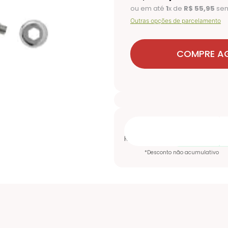
ou em até
1
x de
R$
55
,
95
sem
Outras opções de parcelamento
COMPRE A