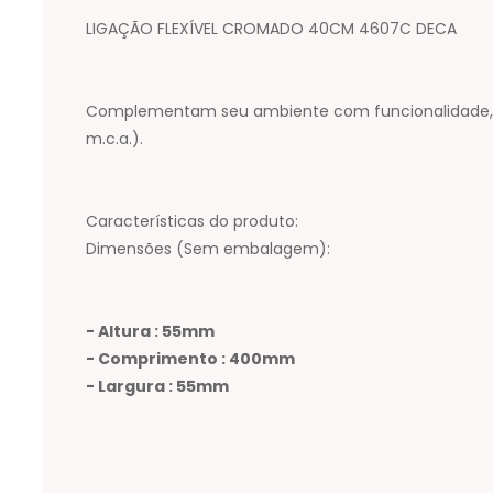
LIGAÇÃO FLEXÍVEL CROMADO 40CM 4607C DECA
Complementam seu ambiente com funcionalidade, est
m.c.a.).
Características do produto:
Dimensões (Sem embalagem):
- Altura : 55mm
- Comprimento : 400mm
- Largura : 55mm