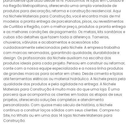
paranaense que atua desde 1976. Possuímos 14 lojas em Curitiba e
na Região Metropolitana, oferecendo uma ampla variedade de
produtos para decoração, reforma e construção residencial. Aqui
na Nichele Materiais para Construção, você encontra mais de mil
modelos a pronta entrega de porcelanatos, pisos, ou revestimentos
de Curitiba e Região, com o melhor preço, produtos a pronta entrega
e as melhores condições de pagamento. Os metais, kits sanitários e
cubas são detalhes que fazem toda a diferença. Torneiras,
chuveiros, válvulas e acabamentos e acessórios são
cuidadosamente selecionados pela Nichele. A empresa trabalha
com marcas renomadas, garantindo qualidade, durabilidade e
design. Os profissionais da Nichele auxiliam na escolha dos
produtos ideais para cada projeto. Pensou em construir ou reformar,
conte com a nossa equipe especializada e a nossa linha produtos
de grandes marcas para acertar em cheio. Desde cimento e tijolos
até ferramentas elétricas ou material hidráulico. A Nichele preza pela
qualidade dos produtos e pela agilidade na entrega. A Nichele
Materiais para Construção é muito mais do que uma loja. É uma
parceira que acompanha os clientes em todas as etapas de seus
projetos, oferecendo soluções completas e atendimento
personalizado. Com quase meio século de história, a Nichele
continua a construir laços sólidos com seus clientes. Compre no
Site, no Whats ou em uma das 14 lojas Nichele Materiais para
Construção.