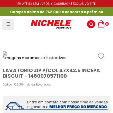
EM ATÉ 8X SEM JUROS + CASHBACK | EXCLUSIVO SITE
Compre acima de R$2.000 e concorra a prêmios
0
LAVATORIO ZIP P/COL 47X42.5 INCEPA
BISCUIT - 1460070571100
Código
:
705059
Marca:
Roca louca