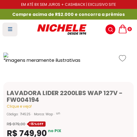
EM ATÉ 8X SEM JUROS + CASHBACK | EXCLUSIVO SITE
Compre acima de R$2.000 e concorra a prêmios
0
LAVADORA LIDER 2200LBS WAP 127V -
FW004194
Clique e veja!
un
Código
:
714525
Marca:
Wap
R$
879
,
00
-
15%
R$
749
,
90
no PIX