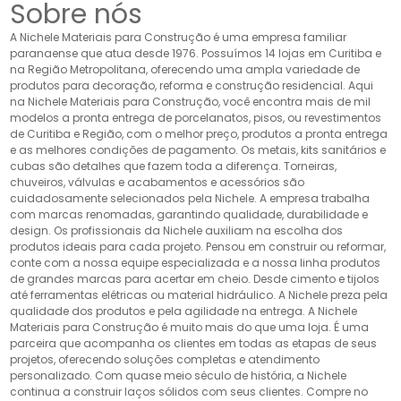
Sobre nós
A Nichele Materiais para Construção é uma empresa familiar
paranaense que atua desde 1976. Possuímos 14 lojas em Curitiba e
na Região Metropolitana, oferecendo uma ampla variedade de
produtos para decoração, reforma e construção residencial. Aqui
na Nichele Materiais para Construção, você encontra mais de mil
modelos a pronta entrega de porcelanatos, pisos, ou revestimentos
de Curitiba e Região, com o melhor preço, produtos a pronta entrega
e as melhores condições de pagamento. Os metais, kits sanitários e
cubas são detalhes que fazem toda a diferença. Torneiras,
chuveiros, válvulas e acabamentos e acessórios são
cuidadosamente selecionados pela Nichele. A empresa trabalha
com marcas renomadas, garantindo qualidade, durabilidade e
design. Os profissionais da Nichele auxiliam na escolha dos
produtos ideais para cada projeto. Pensou em construir ou reformar,
conte com a nossa equipe especializada e a nossa linha produtos
de grandes marcas para acertar em cheio. Desde cimento e tijolos
até ferramentas elétricas ou material hidráulico. A Nichele preza pela
qualidade dos produtos e pela agilidade na entrega. A Nichele
Materiais para Construção é muito mais do que uma loja. É uma
parceira que acompanha os clientes em todas as etapas de seus
projetos, oferecendo soluções completas e atendimento
personalizado. Com quase meio século de história, a Nichele
continua a construir laços sólidos com seus clientes. Compre no