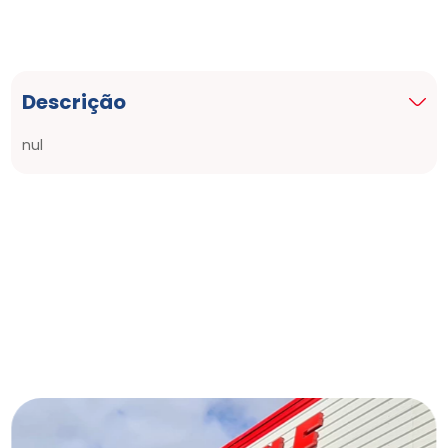
Descrição
nul