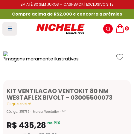
EM ATÉ 8X SEM JUROS + CASHBACK | EXCLUSIVO SITE
Compre acima de R$2.000 e concorra a prêmios
0
KIT VENTILACAO VENTOKIT 80 NM
WESTAFLEX BIVOLT - 03005500073
Clique e veja!
un
Código
:
315739
Marca:
Westaflex
R$
435
,
28
no PIX