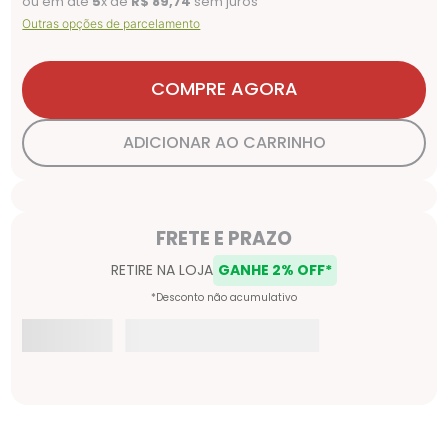
ou em até
5
x de
R$
89
,
74
sem juros
Outras opções de parcelamento
COMPRE AGORA
ADICIONAR AO CARRINHO