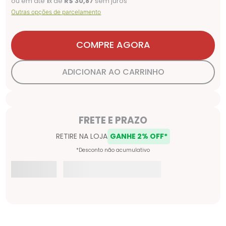
ou em até
1
x de
R$
30
,
87
sem juros
Outras opções de parcelamento
COMPRE AGORA
ADICIONAR AO CARRINHO