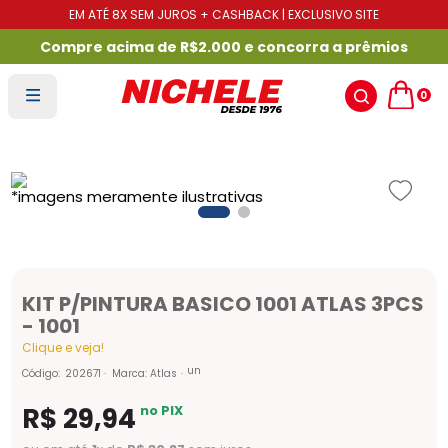
EM ATÉ 8X SEM JUROS + CASHBACK | EXCLUSIVO SITE
Compre acima de R$2.000 e concorra a prêmios
0
KIT P/PINTURA BASICO 1001 ATLAS 3PCS
- 1001
Clique e veja!
un
Código
:
202671
Marca:
Atlas
R$
29
,
94
no PIX