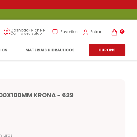
Cashback Nichele
Entrar
Favoritos
0
Confira seu saldo
RIOS
MATERIAIS HIDRÁULICOS
CUPONS
00X100MM KRONA - 629
 juros