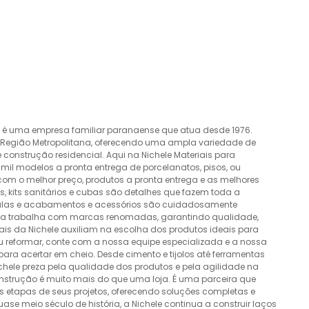
o é uma empresa familiar paranaense que atua desde 1976.
a Região Metropolitana, oferecendo uma ampla variedade de
construção residencial. Aqui na Nichele Materiais para
mil modelos a pronta entrega de porcelanatos, pisos, ou
 com o melhor preço, produtos a pronta entrega e as melhores
 kits sanitários e cubas são detalhes que fazem toda a
álvulas e acabamentos e acessórios são cuidadosamente
esa trabalha com marcas renomadas, garantindo qualidade,
nais da Nichele auxiliam na escolha dos produtos ideais para
ou reformar, conte com a nossa equipe especializada e a nossa
ra acertar em cheio. Desde cimento e tijolos até ferramentas
Nichele preza pela qualidade dos produtos e pela agilidade na
onstrução é muito mais do que uma loja. É uma parceira que
 etapas de seus projetos, oferecendo soluções completas e
e meio século de história, a Nichele continua a construir laços