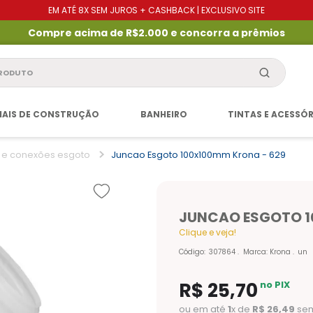
EM ATÉ 8X SEM JUROS + CASHBACK | EXCLUSIVO SITE
Compre acima de R$2.000 e concorra a prêmios
produto
IAIS DE CONSTRUÇÃO
BANHEIRO
TINTAS E ACESSÓ
 e conexões esgoto
Juncao Esgoto 100x100mm Krona - 629
JUNCAO ESGOTO 1
Clique e veja!
Código
:
307864
Marca:
Krona
un
R$
25
,
70
no PIX
ou em até
1
x de
R$
26
,
49
sem