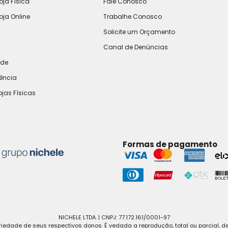
oja Física
Fale Conosco
oja Online
Trabalhe Conosco
Solicite um Orçamento
Canal de Denúncias
ade
rência
ojas Físicas
Formas de pagamento
NICHELE LTDA. | CNPJ: 77.172.161/0001-97
edade de seus respectivos donos. É vedada a reprodução, total ou parcial, d