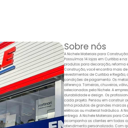
Sobre nós
A Nichele Materiais para Construçã
Possuímos 14 lojas em Curitiba e n
produtos para decoração, reforma e 
Construção, você encontra mais de 
revestimentos de Curitiba e Região,
condições de pagamento. Os metais,
diferença. Torneiras, chuveiros, v
selecionados pela Nichele. A empr
durabilidade e design. Os profissio
cada projeto. Pensou em construir 
linha produtos de grandes marcas pa
elétricas ou material hidráulico. A 
entrega. A Nichele Materiais para C
acompanha os clientes em todas as
atendimento personalizado. Com quas