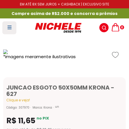
EM ATÉ 8X SEM JUROS + CASHBACK | EXCLUSIVO SITE
Compre acima de R$2.000 e concorra a prêmios
0
JUNCAO ESGOTO 50X50MM KRONA -
627
Clique e veja!
un
Código
:
307970
Marca:
Krona
R$
11
,
65
no PIX