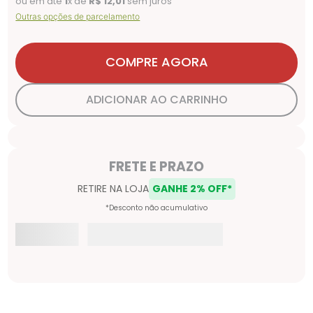
ou em até
1
x de
R$
12
,
01
sem juros
Outras opções de parcelamento
COMPRE AGORA
ADICIONAR AO CARRINHO