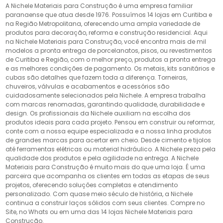
A Nichele Materiais para Construção é uma empresa familiar
paranaense que atua desde 1976. Possuímos 14 lojas em Curitiba e
na Região Metropolitana, oferecendo uma ampla variedade de
produtos para decoração, reforma e construção residencial. Aqui
na Nichele Materiais para Construção, você encontra mais de mil
modelos a pronta entrega de porcelanatos, pisos, ou revestimentos
de Curitiba e Região, com o melhor preço, produtos a pronta entrega
e as melhores condições de pagamento. Os metais, kits sanitários e
cubas são detalhes que fazem toda a diferença. Torneiras,
chuveiros, válvulas e acabamentos e acessórios são
cuidadosamente selecionados pela Nichele. A empresa trabalha
com marcas renomadas, garantindo qualidade, durabilidade e
design. Os profissionais da Nichele auxiliam na escolha dos
produtos ideais para cada projeto. Pensou em construir ou reformar,
conte com a nossa equipe especializada e a nossa linha produtos
de grandes marcas para acertar em cheio. Desde cimento e tijolos
até ferramentas elétricas ou material hidráulico. A Nichele preza pela
qualidade dos produtos e pela agilidade na entrega. A Nichele
Materiais para Construção é muito mais do que uma loja. É uma
parceira que acompanha os clientes em todas as etapas de seus
projetos, oferecendo soluções completas e atendimento
personalizado. Com quase meio século de história, a Nichele
continua a construir laços sólidos com seus clientes. Compre no
Site, no Whats ou em uma das 14 lojas Nichele Materiais para
Construção.