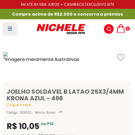
EM ATÉ 8X SEM JUROS + CASHBACK | EXCLUSIVO SITE
Compre acima de R$2.000 e concorra a prêmios
0
JOELHO SOLDAVEL B LATAO 25X3/4MM
KRONA AZUL - 498
Clique e veja!
un
Código
:
303002
Marca:
Krona
R$
10
,
05
no PIX