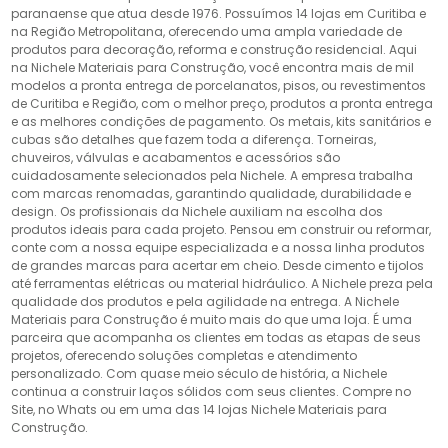
paranaense que atua desde 1976. Possuímos 14 lojas em Curitiba e
na Região Metropolitana, oferecendo uma ampla variedade de
produtos para decoração, reforma e construção residencial. Aqui
na Nichele Materiais para Construção, você encontra mais de mil
modelos a pronta entrega de porcelanatos, pisos, ou revestimentos
de Curitiba e Região, com o melhor preço, produtos a pronta entrega
e as melhores condições de pagamento. Os metais, kits sanitários e
cubas são detalhes que fazem toda a diferença. Torneiras,
chuveiros, válvulas e acabamentos e acessórios são
cuidadosamente selecionados pela Nichele. A empresa trabalha
com marcas renomadas, garantindo qualidade, durabilidade e
design. Os profissionais da Nichele auxiliam na escolha dos
produtos ideais para cada projeto. Pensou em construir ou reformar,
conte com a nossa equipe especializada e a nossa linha produtos
de grandes marcas para acertar em cheio. Desde cimento e tijolos
até ferramentas elétricas ou material hidráulico. A Nichele preza pela
qualidade dos produtos e pela agilidade na entrega. A Nichele
Materiais para Construção é muito mais do que uma loja. É uma
parceira que acompanha os clientes em todas as etapas de seus
projetos, oferecendo soluções completas e atendimento
personalizado. Com quase meio século de história, a Nichele
continua a construir laços sólidos com seus clientes. Compre no
Site, no Whats ou em uma das 14 lojas Nichele Materiais para
Construção.