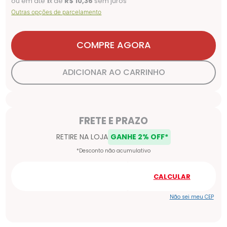
ou em até
1
x de
R$
10
,
36
sem juros
Outras opções de parcelamento
COMPRE AGORA
ADICIONAR AO CARRINHO
Não sei meu CEP