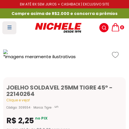
EM ATÉ 8X SEM JUROS + CASHBACK | EXCLUSIVO SITE
Compre acima de R$2.000 e concorra a prêmios
0
JOELHO SOLDAVEL 25MM TIGRE 45° -
22140264
Clique e veja!
un
Código
:
309554
Marca:
Tigre
R$
2
,
25
no PIX