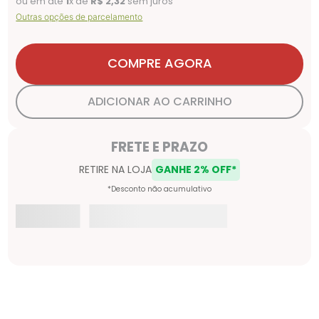
ou em até
1
x de
R$
2
,
32
sem juros
Outras opções de parcelamento
COMPRE AGORA
ADICIONAR AO CARRINHO