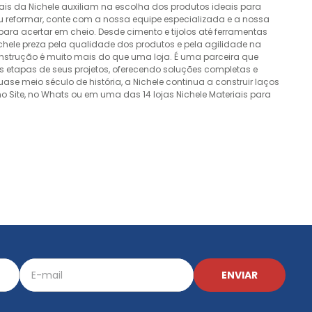
nais da Nichele auxiliam na escolha dos produtos ideais para
ou reformar, conte com a nossa equipe especializada e a nossa
ra acertar em cheio. Desde cimento e tijolos até ferramentas
Nichele preza pela qualidade dos produtos e pela agilidade na
onstrução é muito mais do que uma loja. É uma parceira que
 etapas de seus projetos, oferecendo soluções completas e
e meio século de história, a Nichele continua a construir laços
o Site, no Whats ou em uma das 14 lojas Nichele Materiais para
ENVIAR