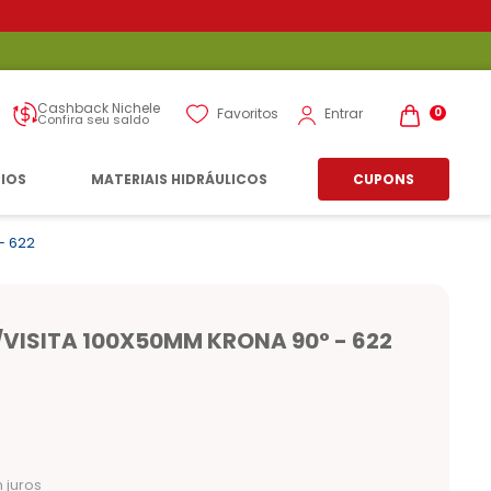
Cashback Nichele
Entrar
Favoritos
0
Confira seu saldo
RIOS
MATERIAIS HIDRÁULICOS
CUPONS
- 622
VISITA 100X50MM KRONA 90° - 622
 juros