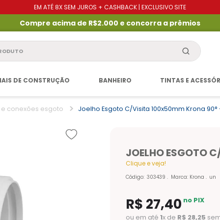
EM ATÉ 8X SEM JUROS + CASHBACK | EXCLUSIVO SITE
Compre acima de R$2.000 e concorra a prêmios
produto
IAIS DE CONSTRUÇÃO
BANHEIRO
TINTAS E ACESSÓ
 e conexões esgoto
Joelho Esgoto C/visita 100x50mm Krona 90° 
JOELHO ESGOTO C/
Clique e veja!
Código
:
303439
Marca:
Krona
un
R$
27
,
40
no PIX
ou em até
1
x de
R$
28
,
25
sem