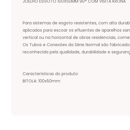
JOELHO ESGOTO 100X50MM 90° COM VISITA KRONA
Para sistemas de esgoto resistentes, com alta durabi
aplicados para escoar os efluentes de aparelhos sani
vertical ou na horizontal de obras residenciais, comerc
Os Tubos e Conexões da Série Normal são fabricados
reconhecida pela qualidade, durabilidade e seguranç
Características do produto:
BITOLA: 100x50mm