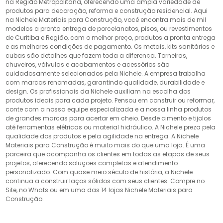
na Região Metropolitana, oferecendo uma ampla variedade de
produtos para decoração, reforma e construção residencial. Aqui
na Nichele Materiais para Construção, você encontra mais de mil
modelos a pronta entrega de porcelanatos, pisos, ou revestimentos
de Curitiba e Região, com o melhor preço, produtos a pronta entrega
e as melhores condições de pagamento. Os metais, kits sanitários e
cubas são detalhes que fazem toda a diferença. Torneiras,
chuveiros, válvulas e acabamentos e acessórios são
cuidadosamente selecionados pela Nichele. A empresa trabalha
com marcas renomadas, garantindo qualidade, durabilidade e
design. Os profissionais da Nichele auxiliam na escolha dos
produtos ideais para cada projeto. Pensou em construir ou reformar,
conte com a nossa equipe especializada e a nossa linha produtos
de grandes marcas para acertar em cheio. Desde cimento e tijolos
até ferramentas elétricas ou material hidráulico. A Nichele preza pela
qualidade dos produtos e pela agilidade na entrega. A Nichele
Materiais para Construção é muito mais do que uma loja. É uma
parceira que acompanha os clientes em todas as etapas de seus
projetos, oferecendo soluções completas e atendimento
personalizado. Com quase meio século de história, a Nichele
continua a construir laços sólidos com seus clientes. Compre no
Site, no Whats ou em uma das 14 lojas Nichele Materiais para
Construção.