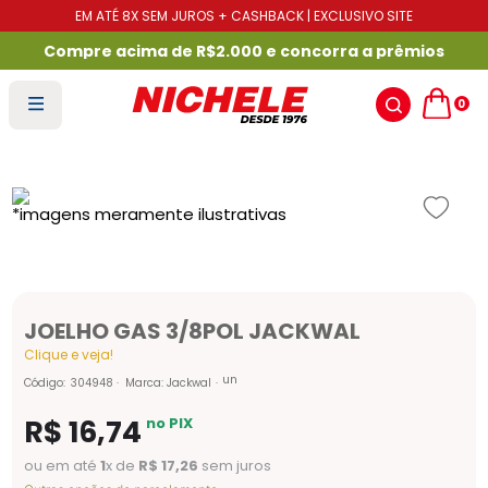
EM ATÉ 8X SEM JUROS + CASHBACK | EXCLUSIVO SITE
Compre acima de R$2.000 e concorra a prêmios
0
JOELHO GAS 3/8POL JACKWAL
Clique e veja!
un
Código
:
304948
Marca:
Jackwal
R$
16
,
74
no PIX
ou em até
1
x de
R$
17
,
26
sem juros