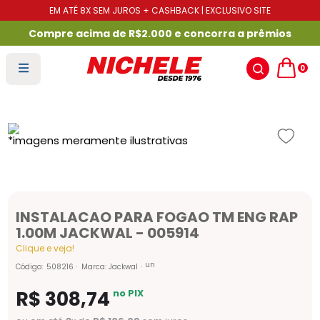
EM ATÉ 8X SEM JUROS + CASHBACK | EXCLUSIVO SITE
Compre acima de R$2.000 e concorra a prêmios
0
INSTALACAO PARA FOGAO TM ENG RAP
1.00M JACKWAL - 005914
Clique e veja!
un
Código
:
508216
Marca:
Jackwal
R$
308
,
74
no PIX