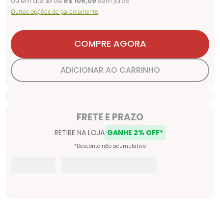
ou em até
3
x de
R$
106
,
09
sem juros
Outras opções de parcelamento
COMPRE AGORA
ADICIONAR AO CARRINHO