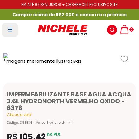
EM ATÉ 8X SEM JUROS + CASHBACK | EXCLUSIVO SITE
Compre acima de R$2.000 e concorra a prêmios
0
IMPERMEABILIZANTE BASE AGUA ACQUA
3.6L HYDRONORTH VERMELHO OXIDO -
6378
Clique e veja!
un
Código
:
384834
Marca:
Hydronorth
R$
105
,
42
no PIX