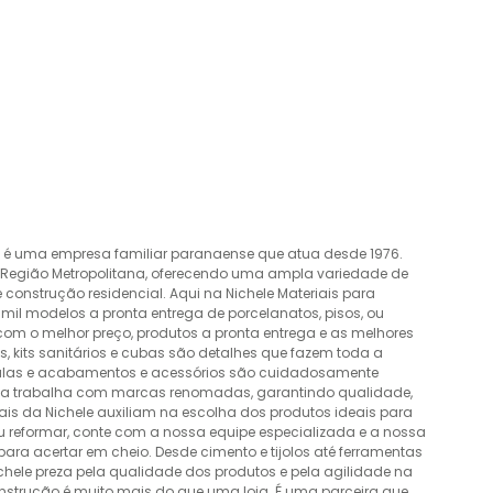
o é uma empresa familiar paranaense que atua desde 1976.
a Região Metropolitana, oferecendo uma ampla variedade de
construção residencial. Aqui na Nichele Materiais para
mil modelos a pronta entrega de porcelanatos, pisos, ou
 com o melhor preço, produtos a pronta entrega e as melhores
 kits sanitários e cubas são detalhes que fazem toda a
álvulas e acabamentos e acessórios são cuidadosamente
esa trabalha com marcas renomadas, garantindo qualidade,
nais da Nichele auxiliam na escolha dos produtos ideais para
ou reformar, conte com a nossa equipe especializada e a nossa
ra acertar em cheio. Desde cimento e tijolos até ferramentas
Nichele preza pela qualidade dos produtos e pela agilidade na
onstrução é muito mais do que uma loja. É uma parceira que