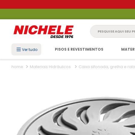
Pesquise aqui seu 
PISOS E REVESTIMENTOS
MATER
Ver tudo
Materiais Hidráulicos
Caixa sifonada, grelha e ral