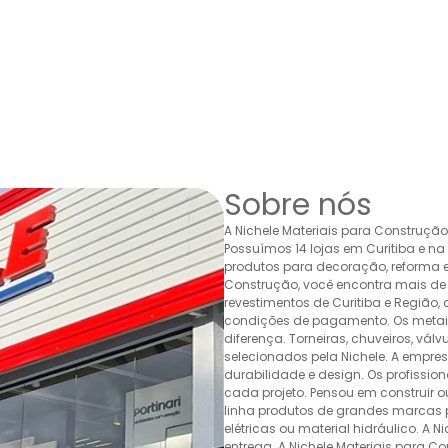
Sobre nós
A Nichele Materiais para Construçã
Possuímos 14 lojas em Curitiba e n
produtos para decoração, reforma e 
Construção, você encontra mais de 
revestimentos de Curitiba e Região,
condições de pagamento. Os metais,
diferença. Torneiras, chuveiros, v
selecionados pela Nichele. A empr
durabilidade e design. Os profissio
cada projeto. Pensou em construir 
linha produtos de grandes marcas pa
elétricas ou material hidráulico. A 
entrega. A Nichele Materiais para C