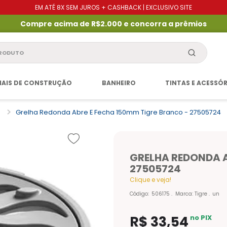
EM ATÉ 8X SEM JUROS + CASHBACK | EXCLUSIVO SITE
Compre acima de R$2.000 e concorra a prêmios
produto
IAIS DE CONSTRUÇÃO
BANHEIRO
TINTAS E ACESSÓ
o
Grelha Redonda Abre E Fecha 150mm Tigre Branco - 27505724
GRELHA REDONDA A
27505724
Clique e veja!
Código
:
506175
Marca:
Tigre
un
R$
33
,
54
no PIX