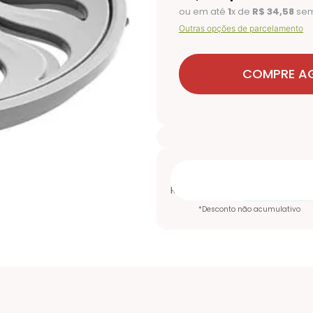
ou em até
1
x de
R$
34
,
58
sem
Outras opções de parcelamento
COMPRE A