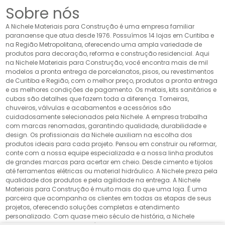
Sobre nós
A Nichele Materiais para Construção é uma empresa familiar
paranaense que atua desde 1976. Possuímos 14 lojas em Curitiba e
na Região Metropolitana, oferecendo uma ampla variedade de
produtos para decoração, reforma e construção residencial. Aqui
na Nichele Materiais para Construção, você encontra mais de mil
modelos a pronta entrega de porcelanatos, pisos, ou revestimentos
de Curitiba e Região, com o melhor preço, produtos a pronta entrega
e as melhores condições de pagamento. Os metais, kits sanitários e
cubas são detalhes que fazem toda a diferença. Torneiras,
chuveiros, válvulas e acabamentos e acessórios são
cuidadosamente selecionados pela Nichele. A empresa trabalha
com marcas renomadas, garantindo qualidade, durabilidade e
design. Os profissionais da Nichele auxiliam na escolha dos
produtos ideais para cada projeto. Pensou em construir ou reformar,
conte com a nossa equipe especializada e a nossa linha produtos
de grandes marcas para acertar em cheio. Desde cimento e tijolos
até ferramentas elétricas ou material hidráulico. A Nichele preza pela
qualidade dos produtos e pela agilidade na entrega. A Nichele
Materiais para Construção é muito mais do que uma loja. É uma
parceira que acompanha os clientes em todas as etapas de seus
projetos, oferecendo soluções completas e atendimento
personalizado. Com quase meio século de história, a Nichele