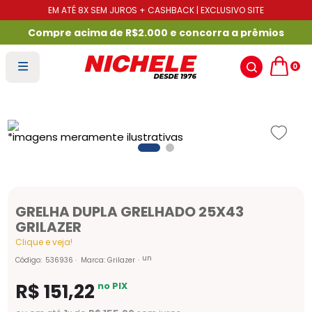
EM ATÉ 8X SEM JUROS + CASHBACK | EXCLUSIVO SITE
Compre acima de R$2.000 e concorra a prêmios
0
GRELHA DUPLA GRELHADO 25X43
GRILAZER
Clique e veja!
un
Código
:
536936
Marca:
Grilazer
R$
151
,
22
no PIX