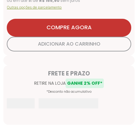
ou em até
1
x de
R$
155
,
90
sem juros
Outras opções de parcelamento
COMPRE AGORA
ADICIONAR AO CARRINHO