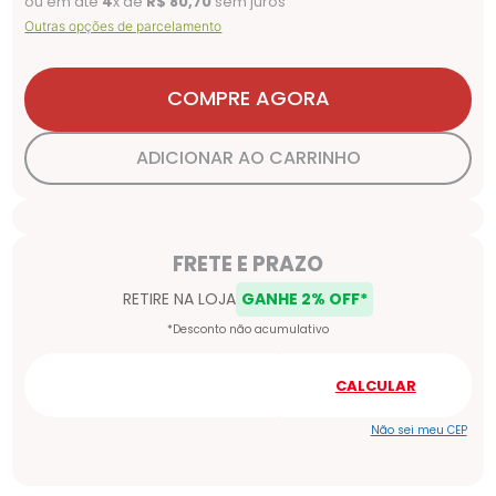
ou em até
4
x de
R$
80
,
70
sem juros
Outras opções de parcelamento
COMPRE AGORA
ADICIONAR AO CARRINHO
Não sei meu CEP