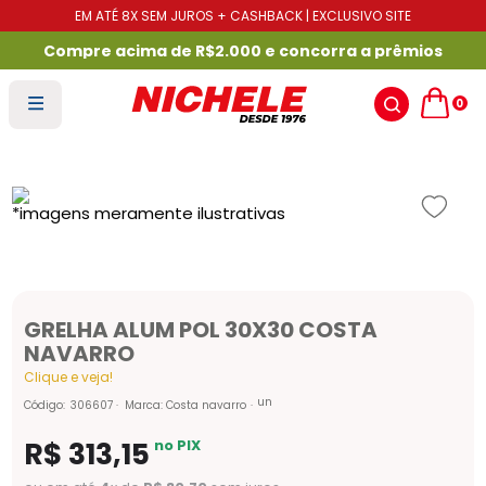
EM ATÉ 8X SEM JUROS + CASHBACK | EXCLUSIVO SITE
Compre acima de R$2.000 e concorra a prêmios
0
GRELHA ALUM POL 30X30 COSTA
NAVARRO
Clique e veja!
un
Código
:
306607
Marca:
Costa navarro
R$
313
,
15
no PIX