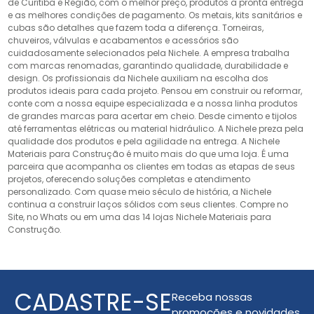
de Curitiba e Região, com o melhor preço, produtos a pronta entrega
e as melhores condições de pagamento. Os metais, kits sanitários e
cubas são detalhes que fazem toda a diferença. Torneiras,
chuveiros, válvulas e acabamentos e acessórios são
cuidadosamente selecionados pela Nichele. A empresa trabalha
com marcas renomadas, garantindo qualidade, durabilidade e
design. Os profissionais da Nichele auxiliam na escolha dos
produtos ideais para cada projeto. Pensou em construir ou reformar,
conte com a nossa equipe especializada e a nossa linha produtos
de grandes marcas para acertar em cheio. Desde cimento e tijolos
até ferramentas elétricas ou material hidráulico. A Nichele preza pela
qualidade dos produtos e pela agilidade na entrega. A Nichele
Materiais para Construção é muito mais do que uma loja. É uma
parceira que acompanha os clientes em todas as etapas de seus
projetos, oferecendo soluções completas e atendimento
personalizado. Com quase meio século de história, a Nichele
continua a construir laços sólidos com seus clientes. Compre no
Site, no Whats ou em uma das 14 lojas Nichele Materiais para
Construção.
CADASTRE-SE
Receba nossas
promoções e novidades