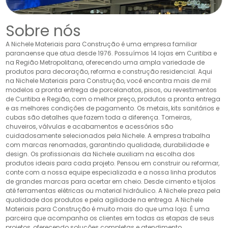
Sobre nós
A Nichele Materiais para Construção é uma empresa familiar
paranaense que atua desde 1976. Possuímos 14 lojas em Curitiba e
na Região Metropolitana, oferecendo uma ampla variedade de
produtos para decoração, reforma e construção residencial. Aqui
na Nichele Materiais para Construção, você encontra mais de mil
modelos a pronta entrega de porcelanatos, pisos, ou revestimentos
de Curitiba e Região, com o melhor preço, produtos a pronta entrega
e as melhores condições de pagamento. Os metais, kits sanitários e
cubas são detalhes que fazem toda a diferença. Torneiras,
chuveiros, válvulas e acabamentos e acessórios são
cuidadosamente selecionados pela Nichele. A empresa trabalha
com marcas renomadas, garantindo qualidade, durabilidade e
design. Os profissionais da Nichele auxiliam na escolha dos
produtos ideais para cada projeto. Pensou em construir ou reformar,
conte com a nossa equipe especializada e a nossa linha produtos
de grandes marcas para acertar em cheio. Desde cimento e tijolos
até ferramentas elétricas ou material hidráulico. A Nichele preza pela
qualidade dos produtos e pela agilidade na entrega. A Nichele
Materiais para Construção é muito mais do que uma loja. É uma
parceira que acompanha os clientes em todas as etapas de seus
projetos, oferecendo soluções completas e atendimento