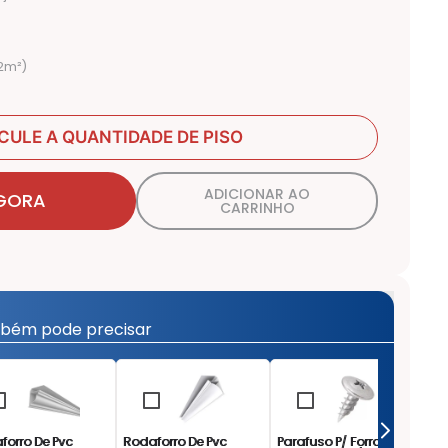
2
m²
)
CULE A QUANTIDADE DE PISO
ADICIONAR AO
GORA
CARRINHO
bém pode precisar
forro De Pvc
Rodaforro De Pvc
Parafuso P/ Forro Pvc
Ca