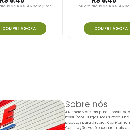
R$
5
,
45
R$
5
,
45
até
1
x de
R$
5
,
45
sem juros
ou em até
1
x de
R$
5
,
45
se
COMPRE AGORA
COMPRE AGORA
Sobre nós
A Nichele Materiais para Construçã
Possuímos 14 lojas em Curitiba e n
produtos para decoração, reforma e 
Construção, você encontra mais de 