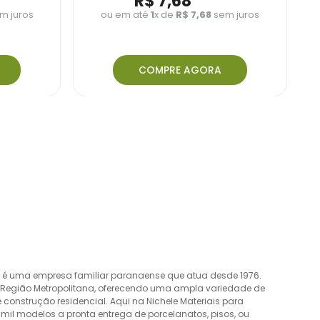
R$
7
,
68
m juros
ou em até
1
x de
R$
7
,
68
sem juros
COMPRE AGORA
o é uma empresa familiar paranaense que atua desde 1976.
a Região Metropolitana, oferecendo uma ampla variedade de
construção residencial. Aqui na Nichele Materiais para
mil modelos a pronta entrega de porcelanatos, pisos, ou