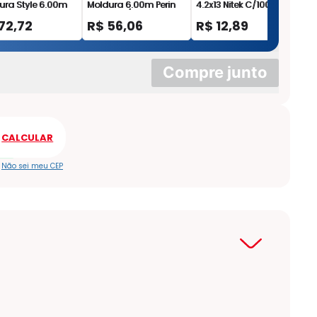
ura Style 6.00m
Moldura 6.00m Perin
4.2x13 Nitek C/100
Mo
n Branco
Branco 6/8mm - 16511
10mm - 16513
72
,
72
R$
56
,
06
R$
12
,
89
R
Compre junto
Não sei meu CEP