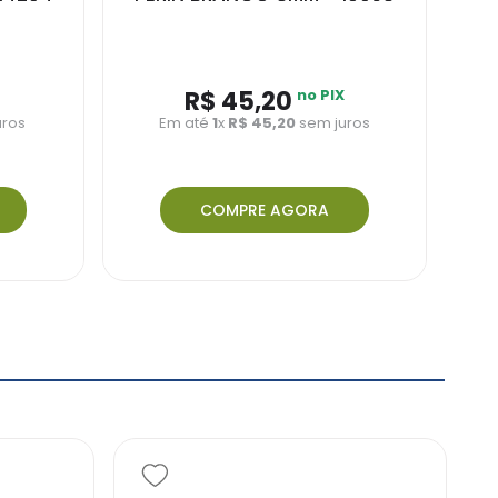
R$ 45,20
no PIX
uros
Em até
1
x
R$ 45,20
sem juros
COMPRE AGORA