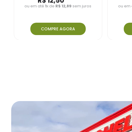
R$
12
,
50
ou em até
1
x de
R$
12
,
89
sem juros
ou em 
COMPRE AGORA