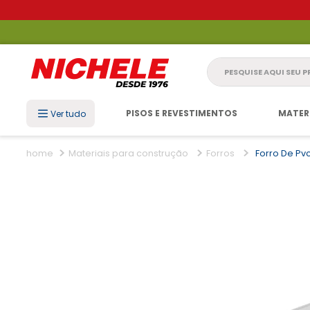
Pesquise aqui seu 
PISOS E REVESTIMENTOS
MATER
Ver tudo
Materiais para construção
Forros
Forro De Pv