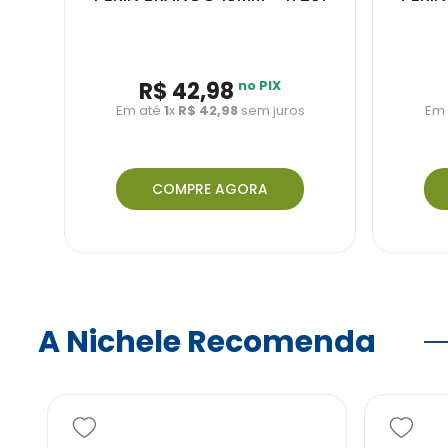
R$ 42,98
no PIX
Em até
1
x
R$ 42,98
sem juros
Em
COMPRE AGORA
A Nichele Recomenda