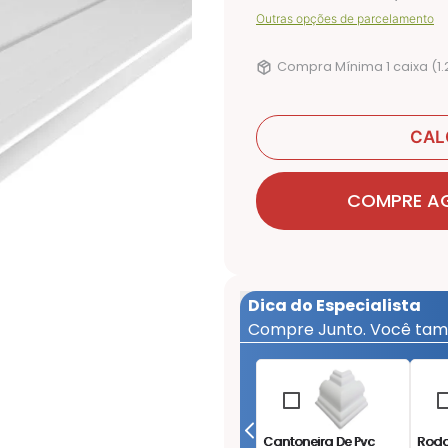
Outras opções de parcelamento
Compra Mínima 1 caixa (
1.
CAL
COMPRE A
Dica do Especialista
Compre Junto. Você tam
Cantoneira De Pvc
Roda