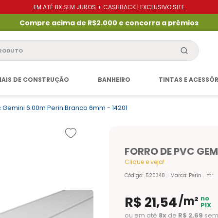
EM ATÉ 8X SEM JUROS + CASHBACK | EXCLUSIVO SITE
Compre acima de R$2.000 e concorra a prêmios
produto
IAIS DE CONSTRUÇÃO
BANHEIRO
TINTAS E ACESSÓ
c Gemini 6.00m Perin Branco 6mm - 14201
FORRO DE PVC GEM
Clique e veja!
Código
:
520348
Marca:
Perin
m²
R$
21
,
54
/m²
no
PIX
ou em até
8
x
de
R$ 2,69
sem