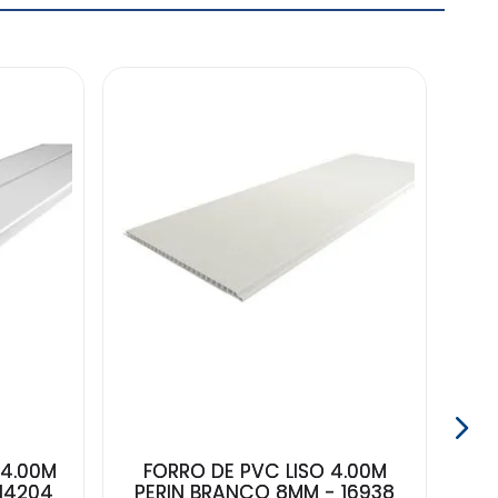
J
MU
 4.00M
FORRO DE PVC LISO 4.00M
14204
PERIN BRANCO 8MM - 16938