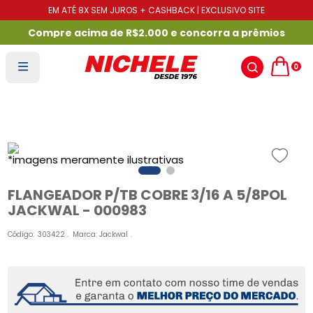
EM ATÉ 8X SEM JUROS + CASHBACK | EXCLUSIVO SITE
Compre acima de R$2.000 e concorra a prêmios
0
FLANGEADOR P/TB COBRE 3/16 A 5/8POL
JACKWAL - 000983
Código
:
303422
Marca:
Jackwal