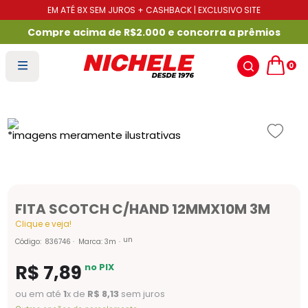
EM ATÉ 8X SEM JUROS + CASHBACK | EXCLUSIVO SITE
Compre acima de R$2.000 e concorra a prêmios
0
FITA SCOTCH C/HAND 12MMX10M 3M
Clique e veja!
un
Código
:
836746
Marca:
3m
R$
7
,
89
no PIX
ou em até
1
x de
R$
8
,
13
sem juros