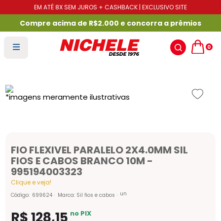
EM ATÉ 8X SEM JUROS + CASHBACK | EXCLUSIVO SITE
Compre acima de R$2.000 e concorra a prêmios
0
FIO FLEXIVEL PARALELO 2X4.0MM SIL
FIOS E CABOS BRANCO 10M -
995194003323
Clique e veja!
un
Código
:
699624
Marca:
Sil fios e cabos
R$
128
,
15
no PIX