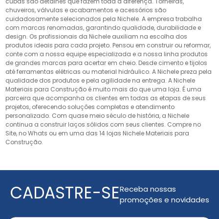
cubas são detalhes que fazem toda a diferença. Torneiras,
chuveiros, válvulas e acabamentos e acessórios são
cuidadosamente selecionados pela Nichele. A empresa trabalha
com marcas renomadas, garantindo qualidade, durabilidade e
design. Os profissionais da Nichele auxiliam na escolha dos
produtos ideais para cada projeto. Pensou em construir ou reformar,
conte com a nossa equipe especializada e a nossa linha produtos
de grandes marcas para acertar em cheio. Desde cimento e tijolos
até ferramentas elétricas ou material hidráulico. A Nichele preza pela
qualidade dos produtos e pela agilidade na entrega. A Nichele
Materiais para Construção é muito mais do que uma loja. É uma
parceira que acompanha os clientes em todas as etapas de seus
projetos, oferecendo soluções completas e atendimento
personalizado. Com quase meio século de história, a Nichele
continua a construir laços sólidos com seus clientes. Compre no
Site, no Whats ou em uma das 14 lojas Nichele Materiais para
Construção.
CADASTRE-SE
Receba nossas
promoções e novidades