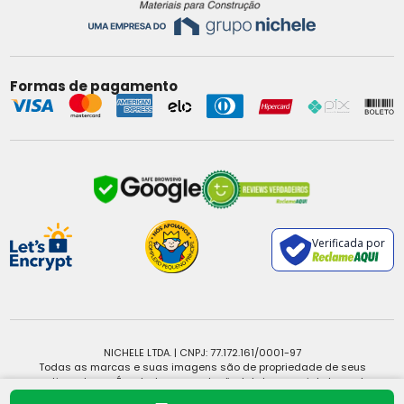
Formas de pagamento
Verificada por
NICHELE LTDA. | CNPJ: 77.172.161/0001-97
Todas as marcas e suas imagens são de propriedade de seus
respectivos donos. É vedada a reprodução, total ou parcial, de qualquer
conteúdo sem expressa autorização.