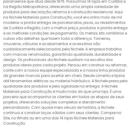
paranaense que atua desde 1976. Possuímos 14 lojas em Curitiba e
na Região Metropolitana, oferecendo uma ampla variedade de
produtos para decoração, reforma e construção residencial. Aqui
na Nichele Materiais para Construção, você encontra mais de mil
modelos a pronta entrega de porcelanatos, pisos, ou revestimentos
de Curitiba e Região, com o melhor preço, produtos a pronta entrega
e as melhores condições de pagamento. Os metais, kits sanitários e
cubas são detalhes que fazem toda a diferença. Torneiras,
chuveiros, válvulas e acabamentos e acessórios são
cuidadosamente selecionados pela Nichele. A empresa trabalha
com marcas renomadas, garantindo qualidade, durabilidade e
design. Os profissionais da Nichele auxiliam na escolha dos
produtos ideais para cada projeto. Pensou em construir ou reformar,
conte com a nossa equipe especializada e a nossa linha produtos
de grandes marcas para acertar em cheio. Desde cimento e tijolos
até ferramentas elétricas ou material hidráulico. A Nichele preza pela
qualidade dos produtos e pela agilidade na entrega. A Nichele
Materiais para Construção é muito mais do que uma loja. É uma
parceira que acompanha os clientes em todas as etapas de seus
projetos, oferecendo soluções completas e atendimento
personalizado. Com quase meio século de história, a Nichele
continua a construir laços sólidos com seus clientes. Compre no
Site, no Whats ou em uma das 14 lojas Nichele Materiais para
Construção.