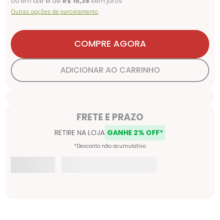
ou em até
1
x de
R$
15
,
38
sem juros
Outras opções de parcelamento
COMPRE AGORA
ADICIONAR AO CARRINHO