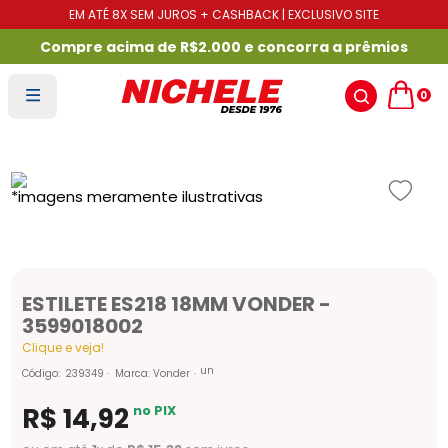
EM ATÉ 8X SEM JUROS + CASHBACK | EXCLUSIVO SITE
Compre acima de R$2.000 e concorra a prêmios
0
ESTILETE ES218 18MM VONDER -
3599018002
Clique e veja!
un
Código
:
239349
Marca:
Vonder
R$
14
,
92
no PIX