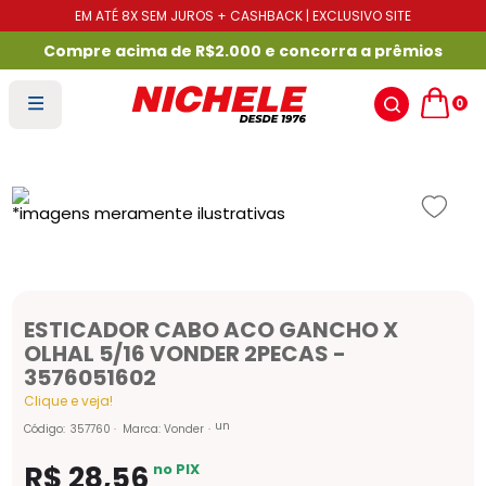
EM ATÉ 8X SEM JUROS + CASHBACK | EXCLUSIVO SITE
Compre acima de R$2.000 e concorra a prêmios
0
ESTICADOR CABO ACO GANCHO X
OLHAL 5/16 VONDER 2PECAS -
3576051602
Clique e veja!
un
Código
:
357760
Marca:
Vonder
R$
28
,
56
no PIX