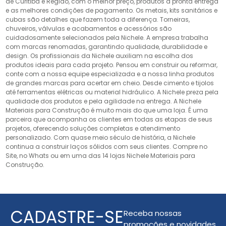
de Curitiba e Região, com o melhor preço, produtos a pronta entrega
e as melhores condições de pagamento. Os metais, kits sanitários e
cubas são detalhes que fazem toda a diferença. Torneiras,
chuveiros, válvulas e acabamentos e acessórios são
cuidadosamente selecionados pela Nichele. A empresa trabalha
com marcas renomadas, garantindo qualidade, durabilidade e
design. Os profissionais da Nichele auxiliam na escolha dos
produtos ideais para cada projeto. Pensou em construir ou reformar,
conte com a nossa equipe especializada e a nossa linha produtos
de grandes marcas para acertar em cheio. Desde cimento e tijolos
até ferramentas elétricas ou material hidráulico. A Nichele preza pela
qualidade dos produtos e pela agilidade na entrega. A Nichele
Materiais para Construção é muito mais do que uma loja. É uma
parceira que acompanha os clientes em todas as etapas de seus
projetos, oferecendo soluções completas e atendimento
personalizado. Com quase meio século de história, a Nichele
continua a construir laços sólidos com seus clientes. Compre no
Site, no Whats ou em uma das 14 lojas Nichele Materiais para
Construção.
CADASTRE-SE
Receba nossas
promoções e novidades