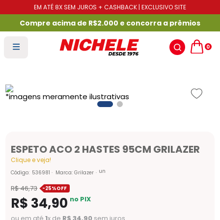
EM ATÉ 8X SEM JUROS + CASHBACK | EXCLUSIVO SITE
Compre acima de R$2.000 e concorra a prêmios
0
ESPETO ACO 2 HASTES 95CM GRILAZER
Clique e veja!
un
Código
:
536981
Marca:
Grilazer
R$
46
,
73
-
25%
R$
34
,
90
no PIX
ou em até
1
x de
R$
34
,
90
sem juros