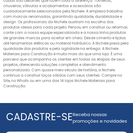
cubas são detalhes que fazem toda a diferença. Torneiras,
chuveiros, válvulas e acabamentos e acessórios são
cuidadosamente selecionados pela Nichele. A empresa trabalha
com marcas renomadas, garantindo qualidade, durabilidade e
design. Os profissionais da Nichele auxiliam na escolha dos
produtos ideais para cada projeto. Pensou em construir ou reformar,
conte com a nossa equipe especializada e a nossa linha produtos
de grandes marcas para acertar em cheio. Desde cimento e tijolos
até ferramentas elétricas ou material hidráulico. A Nichele preza pela
qualidade dos produtos e pela agilidade na entrega. A Nichele
Materiais para Construção é muito mais do que uma loja. É uma
parceira que acompanha os clientes em todas as etapas de seus
projetos, oferecendo soluções completas e atendimento
personalizado. Com quase meio século de história, a Nichele
continua a construir laços sólidos com seus clientes. Compre no
Site, no Whats ou em uma das 14 lojas Nichele Materiais para
Construção.
CADASTRE-SE
Receba nossas
promoções e novidades