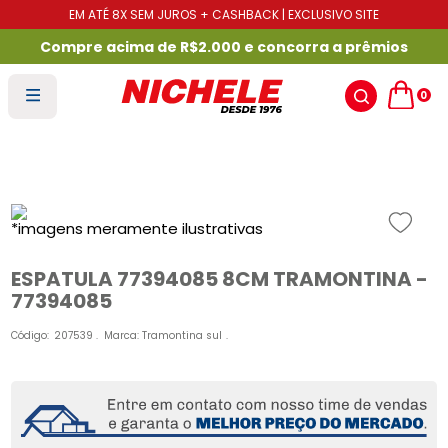
EM ATÉ 8X SEM JUROS + CASHBACK | EXCLUSIVO SITE
Compre acima de R$2.000 e concorra a prêmios
0
ESPATULA 77394085 8CM TRAMONTINA -
77394085
Código
:
207539
Marca:
Tramontina sul