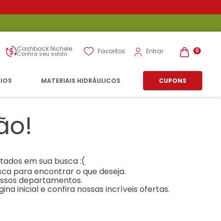
Cashback Nichele
Entrar
Favoritos
0
Confira seu saldo
RIOS
MATERIAIS HIDRÁULICOS
CUPONS
ão!
tados em sua busca :(
usca para encontrar o que deseja.
ssos departamentos.
ina inicial e confira nossas incríveis ofertas.