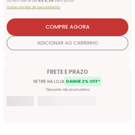
ou em até
1
x de
R$
8
,
34
sem juros
Outras opções de parcelamento
COMPRE AGORA
ADICIONAR AO CARRINHO