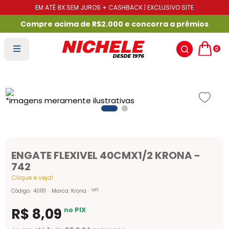
EM ATÉ 8X SEM JUROS + CASHBACK | EXCLUSIVO SITE
Compre acima de R$2.000 e concorra a prêmios
0
ENGATE FLEXIVEL 40CMX1/2 KRONA -
742
Clique e veja!
un
Código
:
401111
Marca:
Krona
R$
8
,
09
no PIX