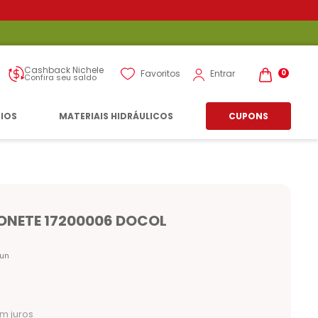
Cashback Nichele
Entrar
Favoritos
0
Confira seu saldo
RIOS
MATERIAIS HIDRÁULICOS
CUPONS
ONETE 17200006 DOCOL
un
m juros