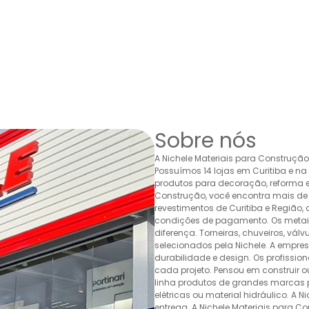
Sobre nós
A Nichele Materiais para Construçã
Possuímos 14 lojas em Curitiba e n
produtos para decoração, reforma e 
Construção, você encontra mais de 
revestimentos de Curitiba e Região,
condições de pagamento. Os metais,
diferença. Torneiras, chuveiros, v
selecionados pela Nichele. A empr
durabilidade e design. Os profissio
cada projeto. Pensou em construir 
linha produtos de grandes marcas pa
elétricas ou material hidráulico. A 
entrega. A Nichele Materiais para C