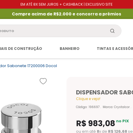
EM ATÉ 8X SEM JUROS + CASHBACK | EXCLUSIVO SITE
Compre acima de R$2.000 e concorra a prêmios
produto
IAIS DE CONSTRUÇÃO
BANHEIRO
TINTAS E ACESSÓ
dor Sabonete 17200006 Docol
DISPENSADOR SAB
Clique e veja!
Código
:
196697
Marca:
Crystalcor
R$
983
,
08
no PIX
ou em até
8
x de
R$
126
,
68
se