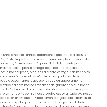
o é uma empresa familiar paranaense que atua desde 1976.
a Região Metropolitana, oferecendo uma ampla variedade de
construção residencial. Aqui na Nichele Materiais para
mil modelos a pronta entrega de porcelanatos, pisos, ou
 com o melhor preço, produtos a pronta entrega e as melhores
 kits sanitários e cubas são detalhes que fazem toda a
álvulas e acabamentos e acessórios são cuidadosamente
esa trabalha com marcas renomadas, garantindo qualidade,
nais da Nichele auxiliam na escolha dos produtos ideais para
ou reformar, conte com a nossa equipe especializada e a nossa
ra acertar em cheio. Desde cimento e tijolos até ferramentas
Nichele preza pela qualidade dos produtos e pela agilidade na
onstrução é muito mais do que uma loja. É uma parceira que