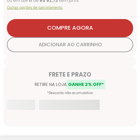
ou em até
1
x de
R$
92
,
73
sem juros
Outras opções de parcelamento
COMPRE AGORA
ADICIONAR AO CARRINHO