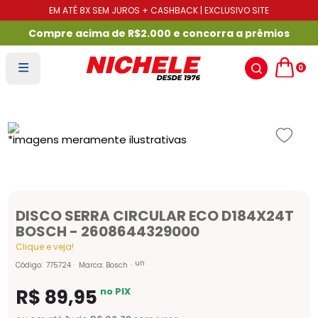
EM ATÉ 8X SEM JUROS + CASHBACK | EXCLUSIVO SITE
Compre acima de R$2.000 e concorra a prêmios
0
DISCO SERRA CIRCULAR ECO D184X24T
BOSCH - 2608644329000
Clique e veja!
un
Código
:
775724
Marca:
Bosch
R$
89
,
95
no PIX