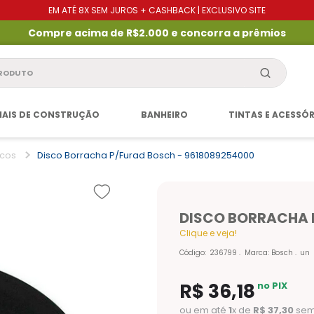
EM ATÉ 8X SEM JUROS + CASHBACK | EXCLUSIVO SITE
Compre acima de R$2.000 e concorra a prêmios
produto
IAIS DE CONSTRUÇÃO
BANHEIRO
TINTAS E ACESSÓ
scos
Disco Borracha P/furad Bosch - 9618089254000
DISCO BORRACHA 
Clique e veja!
Código
:
236799
Marca:
Bosch
un
R$
36
,
18
no PIX
ou em até
1
x de
R$
37
,
30
sem