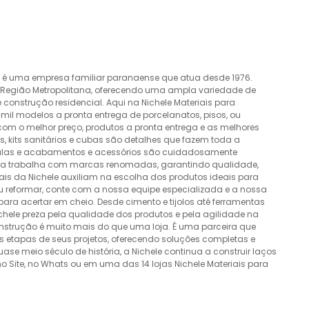
o é uma empresa familiar paranaense que atua desde 1976.
a Região Metropolitana, oferecendo uma ampla variedade de
construção residencial. Aqui na Nichele Materiais para
mil modelos a pronta entrega de porcelanatos, pisos, ou
 com o melhor preço, produtos a pronta entrega e as melhores
 kits sanitários e cubas são detalhes que fazem toda a
álvulas e acabamentos e acessórios são cuidadosamente
esa trabalha com marcas renomadas, garantindo qualidade,
nais da Nichele auxiliam na escolha dos produtos ideais para
ou reformar, conte com a nossa equipe especializada e a nossa
ra acertar em cheio. Desde cimento e tijolos até ferramentas
Nichele preza pela qualidade dos produtos e pela agilidade na
onstrução é muito mais do que uma loja. É uma parceira que
 etapas de seus projetos, oferecendo soluções completas e
e meio século de história, a Nichele continua a construir laços
o Site, no Whats ou em uma das 14 lojas Nichele Materiais para