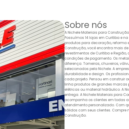
Sobre nós
A Nichele Materiais para Construçã
Possuímos 14 lojas em Curitiba e n
produtos para decoração, reforma e 
Construção, você encontra mais de 
revestimentos de Curitiba e Região,
condições de pagamento. Os metais,
diferença. Torneiras, chuveiros, v
selecionados pela Nichele. A empr
durabilidade e design. Os profissio
cada projeto. Pensou em construir 
linha produtos de grandes marcas pa
elétricas ou material hidráulico. A 
entrega. A Nichele Materiais para C
acompanha os clientes em todas as
atendimento personalizado. Com quas
sólidos com seus clientes. Compre n
Construção.