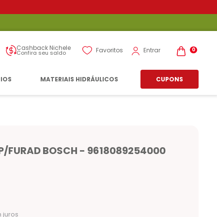
Cashback Nichele
Entrar
Favoritos
0
Confira seu saldo
RIOS
MATERIAIS HIDRÁULICOS
CUPONS
P/FURAD BOSCH - 9618089254000
 juros