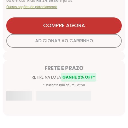
ou em até
1
x de
R$
24
,
38
sem juros
Outras opções de parcelamento
COMPRE AGORA
ADICIONAR AO CARRINHO