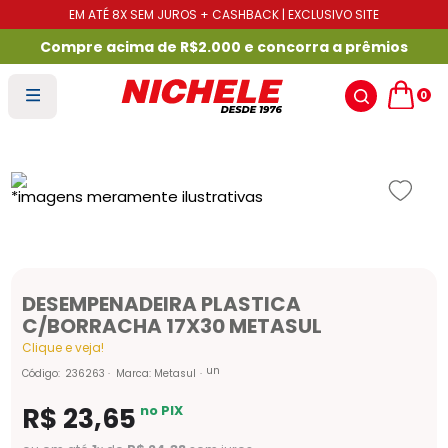
EM ATÉ 8X SEM JUROS + CASHBACK | EXCLUSIVO SITE
Compre acima de R$2.000 e concorra a prêmios
0
DESEMPENADEIRA PLASTICA
C/BORRACHA 17X30 METASUL
Clique e veja!
un
Código
:
236263
Marca:
Metasul
R$
23
,
65
no PIX