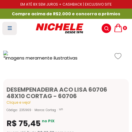
EM ATÉ 8X SEM JUROS + CASHBACK | EXCLUSIVO SITE
Compre acima de R$2.000 e concorra a prêmios
0
DESEMPENADEIRA ACO LISA 60706
48X10 CORTAG - 60706
Clique e veja!
un
Código
:
235969
Marca:
Cortag
R$
75
,
45
no PIX