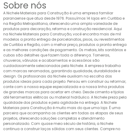
Sobre nós
A Nichele Materiais para Construção é uma empresa familiar
paranaense que atua desde 1976. Possuímos 14 lojas em Curitiba e
na Região Metropolitana, oferecendo uma ampla variedade de
produtos para decoração, reforma e construção residencial. Aqui
na Nichele Materiais para Construção, você encontra mais de mil
modelos a pronta entrega de porcelanatos, pisos, ou revestimentos
de Curitiba e Região, com o melhor preço, produtos a pronta entrega
e as melhores condições de pagamento. Os metais, kits sanitários e
cubas são detalhes que fazem toda a diferença. Torneiras,
chuveiros, válvulas e acabamentos e acessórios são
cuidadosamente selecionados pela Nichele. A empresa trabalha
com marcas renomadas, garantindo qualidade, durabilidade e
design. Os profissionais da Nichele auxiliam na escolha dos
produtos ideais para cada projeto. Pensou em construir ou reformar,
conte com a nossa equipe especializada e a nossa linha produtos
de grandes marcas para acertar em cheio. Desde cimento e tijolos
até ferramentas elétricas ou material hidráulico. A Nichele preza pela
qualidade dos produtos e pela agilidade na entrega. A Nichele
Materiais para Construção é muito mais do que uma loja. É uma
parceira que acompanha os clientes em todas as etapas de seus
projetos, oferecendo soluções completas e atendimento
personalizado. Com quase meio século de história, a Nichele
continua a construir laços sólidos com seus clientes. Compre no