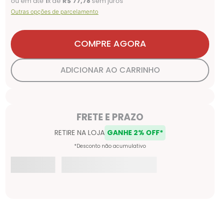
ou em até
1
x de
R$
77
,
78
sem juros
Outras opções de parcelamento
COMPRE AGORA
ADICIONAR AO CARRINHO