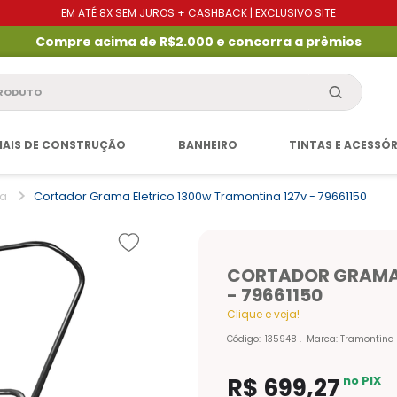
EM ATÉ 8X SEM JUROS + CASHBACK | EXCLUSIVO SITE
Compre acima de R$2.000 e concorra a prêmios
produto
IAIS DE CONSTRUÇÃO
BANHEIRO
TINTAS E ACESSÓ
ma
Cortador Grama Eletrico 1300w Tramontina 127v - 79661150
CORTADOR GRAMA 
- 79661150
Clique e veja!
Código
:
135948
Marca:
Tramontina 
R$
699
,
27
no PIX