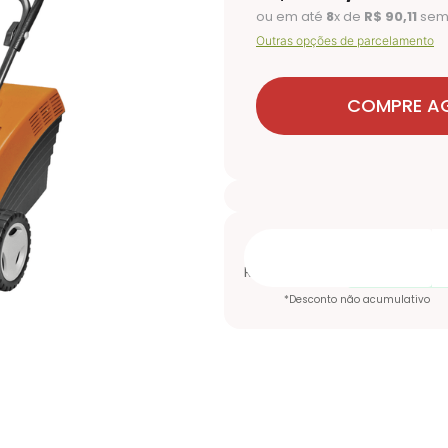
ou em até
8
x de
R$
90
,
11
sem 
Outras opções de parcelamento
COMPRE A