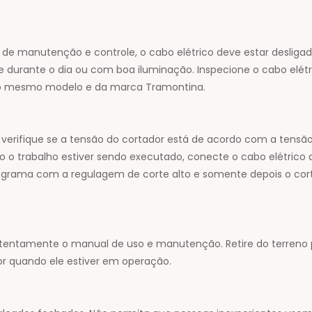
e manutenção e controle, o cabo elétrico deve estar desliga
 durante o dia ou com boa iluminação. Inspecione o cabo elé
o mesmo modelo e da marca Tramontina.
verifique se a tensão do cortador está de acordo com a tensão 
o o trabalho estiver sendo executado, conecte o cabo elétric
grama com a regulagem de corte alto e somente depois o corte na
atentamente o manual de uso e manutenção. Retire do terreno pe
or quando ele estiver em operação.