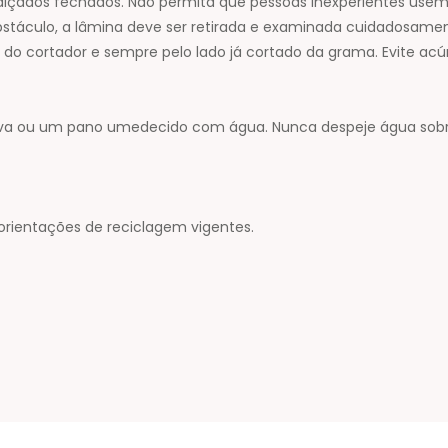
alçados fechados. Não permita que pessoas inexperientes usem 
áculo, a lâmina deve ser retirada e examinada cuidadosament
ás do cortador e sempre pelo lado já cortado da grama. Evite 
cova ou um pano umedecido com água. Nunca despeje água sobre
orientações de reciclagem vigentes.