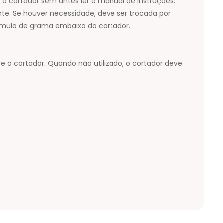
o cortador sem antes ler o manual de instruções.
e. Se houver necessidade, deve ser trocada por
acúmulo de grama embaixo do cortador.
 o cortador. Quando não utilizado, o cortador deve