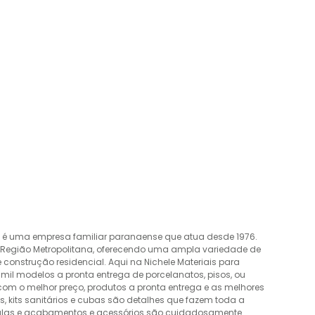
o é uma empresa familiar paranaense que atua desde 1976.
a Região Metropolitana, oferecendo uma ampla variedade de
construção residencial. Aqui na Nichele Materiais para
mil modelos a pronta entrega de porcelanatos, pisos, ou
 com o melhor preço, produtos a pronta entrega e as melhores
 kits sanitários e cubas são detalhes que fazem toda a
álvulas e acabamentos e acessórios são cuidadosamente