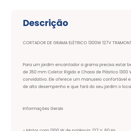
Descrição
CORTADOR DE GRAMA ELÉTRICO 1300W 127V TRAMON
Para um jardim encantador a grama precisa estar b
de 350 mm Coletor Rígido e Chassi de Plástico 1300
convidativo. Ele oferece um manuseio confortável e
de alto desempenho e que fará do seu jardim o local
Informações Gerais
- Motor com 1300 W de potência, 127 V, 60 Hz.