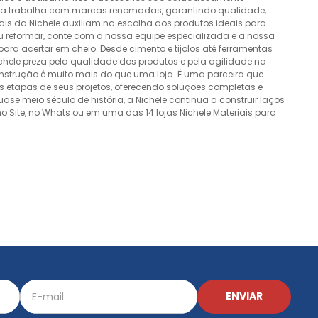
esa trabalha com marcas renomadas, garantindo qualidade,
nais da Nichele auxiliam na escolha dos produtos ideais para
ou reformar, conte com a nossa equipe especializada e a nossa
ra acertar em cheio. Desde cimento e tijolos até ferramentas
Nichele preza pela qualidade dos produtos e pela agilidade na
onstrução é muito mais do que uma loja. É uma parceira que
 etapas de seus projetos, oferecendo soluções completas e
e meio século de história, a Nichele continua a construir laços
o Site, no Whats ou em uma das 14 lojas Nichele Materiais para
ENVIAR