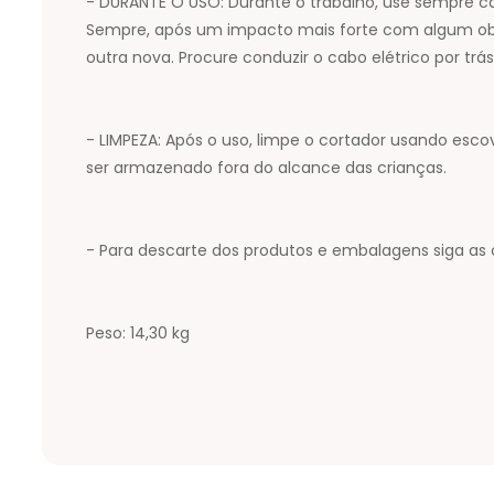
- DURANTE O USO: Durante o trabalho, use sempre c
Sempre, após um impacto mais forte com algum obst
outra nova. Procure conduzir o cabo elétrico por tr
- LIMPEZA: Após o uso, limpe o cortador usando es
ser armazenado fora do alcance das crianças.
- Para descarte dos produtos e embalagens siga as 
Peso: 14,30 kg