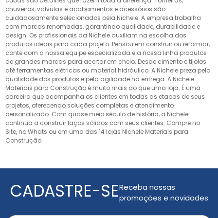
cubas são detalhes que fazem toda a diferença. Torneiras,
chuveiros, válvulas e acabamentos e acessórios são
cuidadosamente selecionados pela Nichele. A empresa trabalha
com marcas renomadas, garantindo qualidade, durabilidade e
design. Os profissionais da Nichele auxiliam na escolha dos
produtos ideais para cada projeto. Pensou em construir ou reformar,
conte com a nossa equipe especializada e a nossa linha produtos
de grandes marcas para acertar em cheio. Desde cimento e tijolos
até ferramentas elétricas ou material hidráulico. A Nichele preza pela
qualidade dos produtos e pela agilidade na entrega. A Nichele
Materiais para Construção é muito mais do que uma loja. É uma
parceira que acompanha os clientes em todas as etapas de seus
projetos, oferecendo soluções completas e atendimento
personalizado. Com quase meio século de história, a Nichele
continua a construir laços sólidos com seus clientes. Compre no
Site, no Whats ou em uma das 14 lojas Nichele Materiais para
Construção.
CADASTRE-SE
Receba nossas
promoções e novidades