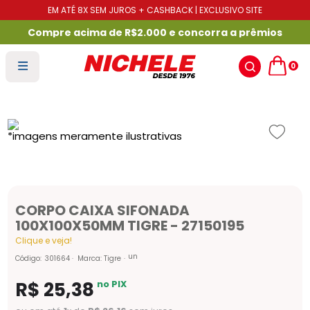
EM ATÉ 8X SEM JUROS + CASHBACK | EXCLUSIVO SITE
Compre acima de R$2.000 e concorra a prêmios
0
CORPO CAIXA SIFONADA
100X100X50MM TIGRE - 27150195
Clique e veja!
un
Código
:
301664
Marca:
Tigre
R$
25
,
38
no PIX