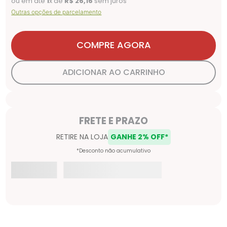
ou em até
1
x de
R$
26
,
16
sem juros
Outras opções de parcelamento
COMPRE AGORA
ADICIONAR AO CARRINHO