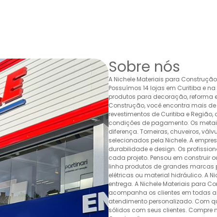
Sobre nós
A Nichele Materiais para Construçã
Possuímos 14 lojas em Curitiba e n
produtos para decoração, reforma e 
Construção, você encontra mais de 
revestimentos de Curitiba e Região,
condições de pagamento. Os metais,
diferença. Torneiras, chuveiros, v
selecionados pela Nichele. A empr
durabilidade e design. Os profissio
cada projeto. Pensou em construir 
linha produtos de grandes marcas pa
elétricas ou material hidráulico. A 
entrega. A Nichele Materiais para C
acompanha os clientes em todas as
atendimento personalizado. Com quas
sólidos com seus clientes. Compre n