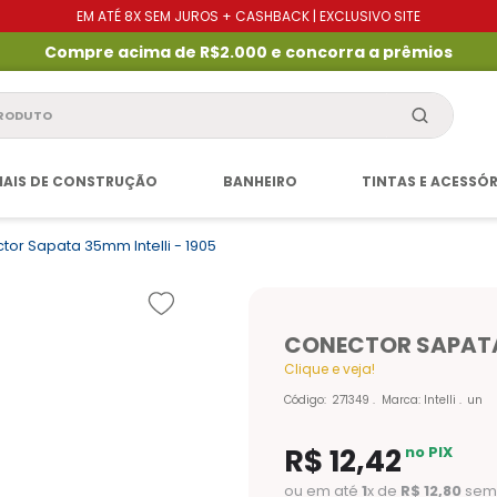
EM ATÉ 8X SEM JUROS + CASHBACK | EXCLUSIVO SITE
Compre acima de R$2.000 e concorra a prêmios
produto
IAIS DE CONSTRUÇÃO
BANHEIRO
TINTAS E ACESSÓ
tor Sapata 35mm Intelli - 1905
CONECTOR SAPATA 
Clique e veja!
Código
:
271349
Marca:
Intelli
un
R$
12
,
42
no PIX
ou em até
1
x de
R$
12
,
80
sem 