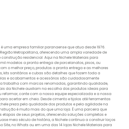
o é uma empresa familiar paranaense que atua desde 1976.
a Região Metropolitana, oferecendo uma ampla variedade de
construção residencial. Aqui na Nichele Materiais para
mil modelos a pronta entrega de porcelanatos, pisos, ou
 com o melhor preço, produtos a pronta entrega e as melhores
 kits sanitários e cubas são detalhes que fazem toda a
álvulas e acabamentos e acessórios são cuidadosamente
esa trabalha com marcas renomadas, garantindo qualidade,
nais da Nichele auxiliam na escolha dos produtos ideais para
ou reformar, conte com a nossa equipe especializada e a nossa
ra acertar em cheio. Desde cimento e tijolos até ferramentas
Nichele preza pela qualidade dos produtos e pela agilidade na
onstrução é muito mais do que uma loja. É uma parceira que
 etapas de seus projetos, oferecendo soluções completas e
e meio século de história, a Nichele continua a construir laços
o Site, no Whats ou em uma das 14 lojas Nichele Materiais para