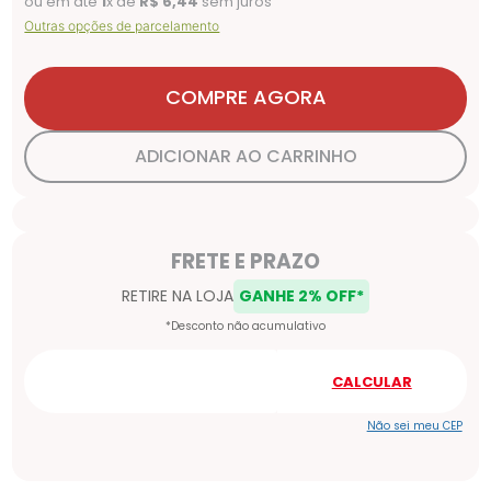
ou em até
1
x de
R$
6
,
44
sem juros
Outras opções de parcelamento
COMPRE AGORA
ADICIONAR AO CARRINHO
Não sei meu CEP