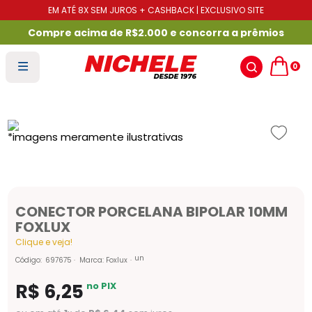
EM ATÉ 8X SEM JUROS + CASHBACK | EXCLUSIVO SITE
Compre acima de R$2.000 e concorra a prêmios
0
CONECTOR PORCELANA BIPOLAR 10MM
FOXLUX
Clique e veja!
un
Código
:
697675
Marca:
Foxlux
R$
6
,
25
no PIX