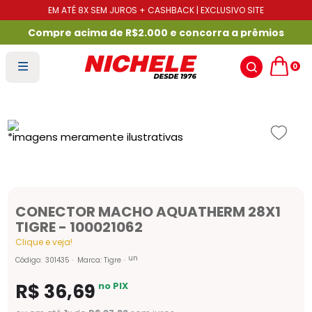
EM ATÉ 8X SEM JUROS + CASHBACK | EXCLUSIVO SITE
Compre acima de R$2.000 e concorra a prêmios
0
CONECTOR MACHO AQUATHERM 28X1
TIGRE - 100021062
Clique e veja!
un
Código
:
301435
Marca:
Tigre
R$
36
,
69
no PIX