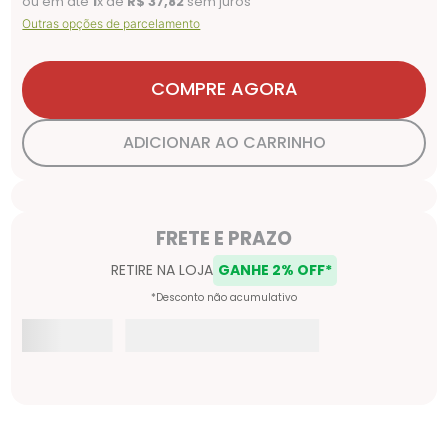
ou em até
1
x de
R$
37
,
82
sem juros
Outras opções de parcelamento
COMPRE AGORA
ADICIONAR AO CARRINHO