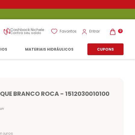
Cashback Nichele
Entrar
Favoritos
0
Confira seu saldo
RIOS
MATERIAIS HIDRÁULICOS
CUPONS
QUE BRANCO ROCA - 1512030010100
un
 juros