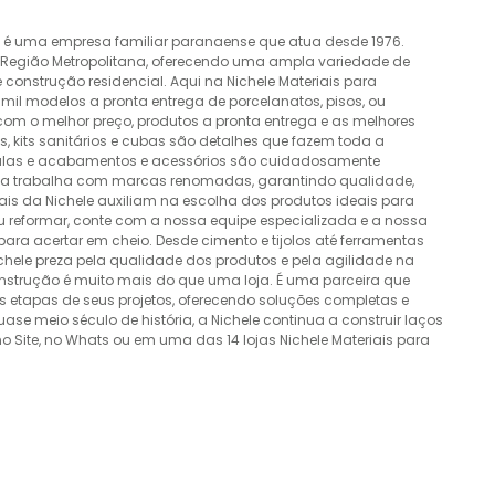
o é uma empresa familiar paranaense que atua desde 1976.
a Região Metropolitana, oferecendo uma ampla variedade de
construção residencial. Aqui na Nichele Materiais para
mil modelos a pronta entrega de porcelanatos, pisos, ou
 com o melhor preço, produtos a pronta entrega e as melhores
 kits sanitários e cubas são detalhes que fazem toda a
álvulas e acabamentos e acessórios são cuidadosamente
esa trabalha com marcas renomadas, garantindo qualidade,
nais da Nichele auxiliam na escolha dos produtos ideais para
ou reformar, conte com a nossa equipe especializada e a nossa
ra acertar em cheio. Desde cimento e tijolos até ferramentas
Nichele preza pela qualidade dos produtos e pela agilidade na
onstrução é muito mais do que uma loja. É uma parceira que
 etapas de seus projetos, oferecendo soluções completas e
e meio século de história, a Nichele continua a construir laços
o Site, no Whats ou em uma das 14 lojas Nichele Materiais para