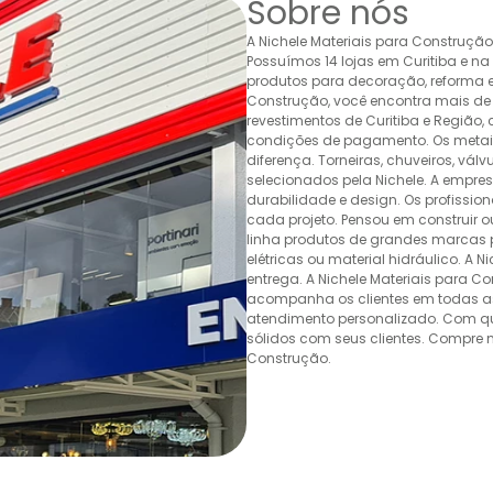
Sobre nós
A Nichele Materiais para Construçã
Possuímos 14 lojas em Curitiba e n
produtos para decoração, reforma e 
Construção, você encontra mais de 
revestimentos de Curitiba e Região,
condições de pagamento. Os metais,
diferença. Torneiras, chuveiros, v
selecionados pela Nichele. A empr
durabilidade e design. Os profissio
cada projeto. Pensou em construir 
linha produtos de grandes marcas pa
elétricas ou material hidráulico. A 
entrega. A Nichele Materiais para C
acompanha os clientes em todas as
atendimento personalizado. Com quas
sólidos com seus clientes. Compre n
Construção.