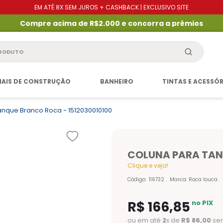
EM ATÉ 8X SEM JUROS + CASHBACK | EXCLUSIVO SITE
Compre acima de R$2.000 e concorra a prêmios
produto
IAIS DE CONSTRUÇÃO
BANHEIRO
TINTAS E ACESSÓ
anque Branco Roca - 1512030010100
COLUNA PARA TAN
Clique e veja!
Código
:
116732
Marca:
Roca louca
R$
166
,
85
no PIX
ou em até
2
x de
R$
86
,
00
sem