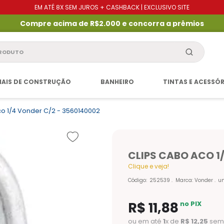
EM ATÉ 8X SEM JUROS + CASHBACK | EXCLUSIVO SITE
Compre acima de R$2.000 e concorra a prêmios
produto
IAIS DE CONSTRUÇÃO
BANHEIRO
TINTAS E ACESSÓ
o 1/4 Vonder C/2 - 3560140002
CLIPS CABO ACO 1
Clique e veja!
Código
:
252539
Marca:
Vonder
u
R$
11
,
88
no PIX
ou em até
1
x de
R$
12
,
25
sem 