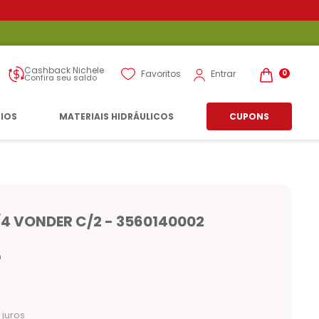
Cashback Nichele
Entrar
Favoritos
0
Confira seu saldo
RIOS
MATERIAIS HIDRÁULICOS
CUPONS
/4 VONDER C/2 - 3560140002
n
juros