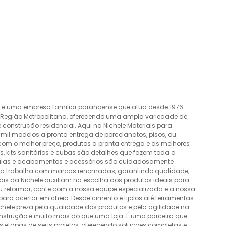
o é uma empresa familiar paranaense que atua desde 1976.
a Região Metropolitana, oferecendo uma ampla variedade de
construção residencial. Aqui na Nichele Materiais para
mil modelos a pronta entrega de porcelanatos, pisos, ou
 com o melhor preço, produtos a pronta entrega e as melhores
 kits sanitários e cubas são detalhes que fazem toda a
álvulas e acabamentos e acessórios são cuidadosamente
esa trabalha com marcas renomadas, garantindo qualidade,
nais da Nichele auxiliam na escolha dos produtos ideais para
ou reformar, conte com a nossa equipe especializada e a nossa
ra acertar em cheio. Desde cimento e tijolos até ferramentas
Nichele preza pela qualidade dos produtos e pela agilidade na
onstrução é muito mais do que uma loja. É uma parceira que
 etapas de seus projetos, oferecendo soluções completas e