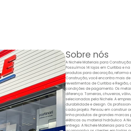
Sobre nós
A Nichele Materiais para Construçã
Possuímos 14 lojas em Curitiba e n
produtos para decoração, reforma e 
Construção, você encontra mais de 
revestimentos de Curitiba e Região,
condições de pagamento. Os metais,
diferença. Torneiras, chuveiros, v
selecionados pela Nichele. A empr
durabilidade e design. Os profissio
cada projeto. Pensou em construir 
linha produtos de grandes marcas pa
elétricas ou material hidráulico. A 
entrega. A Nichele Materiais para C
acompanha os clientes em todas as