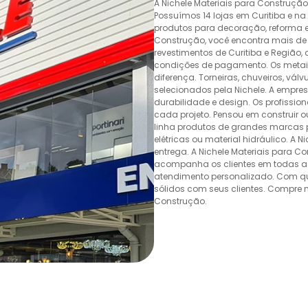
A Nichele Materiais para Construçã
Possuímos 14 lojas em Curitiba e n
produtos para decoração, reforma e 
Construção, você encontra mais de 
revestimentos de Curitiba e Região,
condições de pagamento. Os metais,
diferença. Torneiras, chuveiros, v
selecionados pela Nichele. A empr
durabilidade e design. Os profissio
cada projeto. Pensou em construir 
linha produtos de grandes marcas pa
elétricas ou material hidráulico. A 
entrega. A Nichele Materiais para C
acompanha os clientes em todas as
atendimento personalizado. Com quas
sólidos com seus clientes. Compre n
Construção.