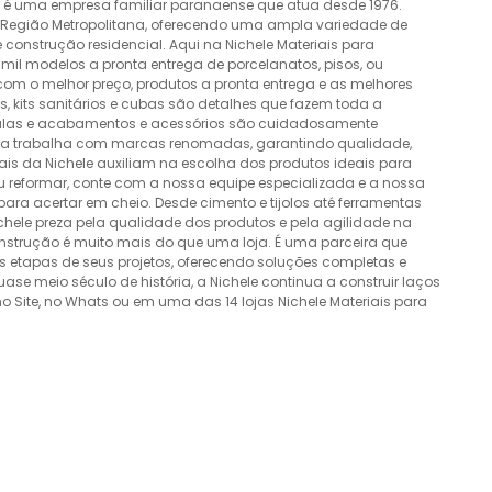
o é uma empresa familiar paranaense que atua desde 1976.
a Região Metropolitana, oferecendo uma ampla variedade de
construção residencial. Aqui na Nichele Materiais para
mil modelos a pronta entrega de porcelanatos, pisos, ou
 com o melhor preço, produtos a pronta entrega e as melhores
 kits sanitários e cubas são detalhes que fazem toda a
álvulas e acabamentos e acessórios são cuidadosamente
esa trabalha com marcas renomadas, garantindo qualidade,
nais da Nichele auxiliam na escolha dos produtos ideais para
ou reformar, conte com a nossa equipe especializada e a nossa
ra acertar em cheio. Desde cimento e tijolos até ferramentas
Nichele preza pela qualidade dos produtos e pela agilidade na
onstrução é muito mais do que uma loja. É uma parceira que
 etapas de seus projetos, oferecendo soluções completas e
e meio século de história, a Nichele continua a construir laços
o Site, no Whats ou em uma das 14 lojas Nichele Materiais para