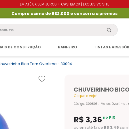
EM ATÉ 8X SEM JUROS + CASHBACK | EXCLUSIVO SITE
Compre acima de R$2.000 e concorra a prêmios
produto
IAIS DE CONSTRUÇÃO
BANHEIRO
TINTAS E ACESSÓ
huveirinho Bico Torn Overtime - 30004
CHUVEIRINHO BICO
Clique e veja!
Código
:
300803
Marca:
Overtime
R$
3
,
36
no PIX
ou em até
1
x de
R$
3
,
46
sem 