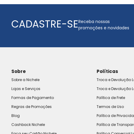
CADASTRE-SE
Receba nossas
promoções e novidades
Sobre
Políticas
Sobre a Nichele
Troca e Devolução L
Lojas e Serviços
Troca e Devolução L
Formas de Pagamento
Política de Frete
Regras de Promoções
Termos de Uso
Blog
Política de Privacid
Cashback Nichele
Política de Transpa
Faça seu Cartão Nichele
Política Comercial L