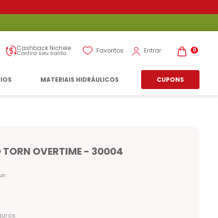
Cashback Nichele
Entrar
Favoritos
0
Confira seu saldo
RIOS
MATERIAIS HIDRÁULICOS
CUPONS
 TORN OVERTIME - 30004
un
juros