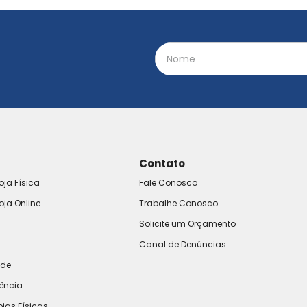
Contato
oja Física
Fale Conosco
oja Online
Trabalhe Conosco
Solicite um Orçamento
Canal de Denúncias
ade
rência
ojas Físicas