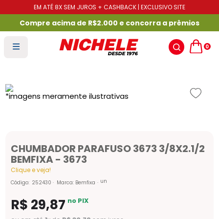
EM ATÉ 8X SEM JUROS + CASHBACK | EXCLUSIVO SITE
Compre acima de R$2.000 e concorra a prêmios
0
CHUMBADOR PARAFUSO 3673 3/8X2.1/2
BEMFIXA - 3673
Clique e veja!
un
Código
:
252430
Marca:
Bemfixa
R$
29
,
87
no PIX