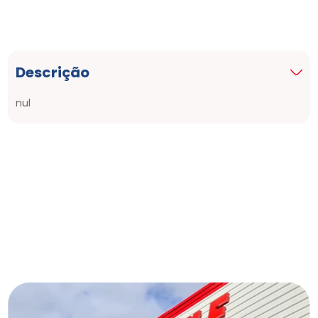
Descrição
nul