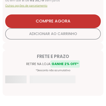
ou em até
1
x de
R$
30
,
79
sem juros
Outras opções de parcelamento
COMPRE AGORA
ADICIONAR AO CARRINHO