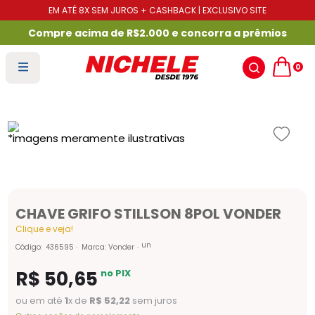
EM ATÉ 8X SEM JUROS + CASHBACK | EXCLUSIVO SITE
Compre acima de R$2.000 e concorra a prêmios
0
CHAVE GRIFO STILLSON 8POL VONDER
Clique e veja!
un
Código
:
436595
Marca:
Vonder
R$
50
,
65
no PIX
ou em até
1
x de
R$
52
,
22
sem juros